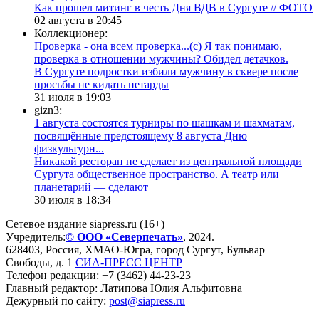
Как прошел митинг в честь Дня ВДВ в Сургуте // ФОТО
02 августа в 20:45
Коллекционер:
Проверка - она всем проверка...(с) Я так понимаю,
проверка в отношении мужчины? Обидел детачков.
В Сургуте подростки избили мужчину в сквере после
просьбы не кидать петарды
31 июля в 19:03
gizn3:
1 августа состоятся турниры по шашкам и шахматам,
посвящённые предстоящему 8 августа Дню
физкультурн...
​Никакой ресторан не сделает из центральной площади
Сургута общественное пространство. А театр или
планетарий — сделают
30 июля в 18:34
Сетевое издание siapress.ru (16+)
Учредитель:
© ООО «Северпечать»
, 2024.
628403
,
Россия
,
ХМАО-Югра
, город
Сургут
,
Бульвар
Свободы, д. 1
СИА-ПРЕСС ЦЕНТР
Телефон редакции:
+7 (3462) 44-23-23
Главный редактор: Латипова Юлия Альфитовна
Дежурный по сайту:
post@siapress.ru