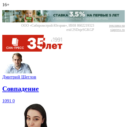
16+
ООО «Сибпромстрой-Югория», ИНН 8602219323
реклама на
erid:2SDnjeSGKGP
siapress.ru
Дмитрий Щеглов
​Совпадение
1091
0