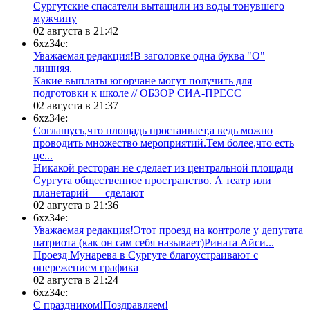
Сургутские спасатели вытащили из воды тонувшего
мужчину
02 августа в 21:42
6xz34e:
Уважаемая редакция!В заголовке одна буква "О"
лишняя.
Какие выплаты югорчане могут получить для
подготовки к школе // ОБЗОР СИА-ПРЕСС
02 августа в 21:37
6xz34e:
Соглашусь,что площадь простаивает,а ведь можно
проводить множество мероприятий.Тем более,что есть
це...
​Никакой ресторан не сделает из центральной площади
Сургута общественное пространство. А театр или
планетарий — сделают
02 августа в 21:36
6xz34e:
Уважаемая редакция!Этот проезд на контроле у депутата
патриота (как он сам себя называет)Рината Айси...
​Проезд Мунарева в Сургуте благоустраивают с
опережением графика
02 августа в 21:24
6xz34e:
С праздником!Поздравляем!