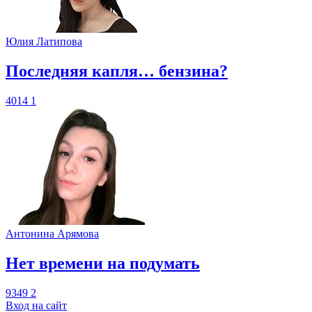
Юлия Латипова
​Последняя капля… бензина?
4014
1
Антонина Арямова
​Нет времени на подумать
9349
2
Вход на сайт