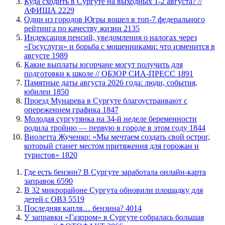
​Куда сходить в Сургуте на выходных 1-2 августа? //
АФИША
2229
Один из городов Югры вошел в топ-7 федерального
рейтинга по качеству жизни
2135
​Индексация пенсий, уведомления о налогах через
«Госуслуги» и борьба с мошенниками: что изменится в
августе
1989
Какие выплаты югорчане могут получить для
подготовки к школе // ОБЗОР СИА-ПРЕСС
1891
​Памятные даты августа 2026 года: люди, события,
юбилеи
1850
​Проезд Мунарева в Сургуте благоустраивают с
опережением графика
1847
Молодая сургутянка на 34-й неделе беременности
родила тройню — первую в городе в этом году
1844
Виолетта Жученко: «Мы мечтаем создать свой острог,
который станет местом притяжения для горожан и
туристов»
1820
​Где есть бензин? В Сургуте заработала онлайн-карта
заправок
6590
В 32 микрорайоне Сургута обновили площадку для
детей с ОВЗ
5519
​Последняя капля… бензина?
4014
​У заправки «Газпром» в Сургуте собралась большая