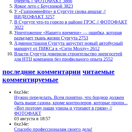
очередь // ФОТОФАКТ
3866
Яркое лето с Брусникой
3823
У «Газпромнефти» в Сургуте снова аншлаг //
ВИДЕОФАКТ
3257
​В Сургуте что-то горело в районе ГРЭС // ФОТОФАКТ
3022
​Уничтожение «Нашего времени» — ошибка, которая
разъедает ткань жизни Сургута
2753
​Администрация Сургута запустит новый автобусный
маршрут от ПИКСа к «Сити Моллу»
2612
Власти Сургута доверили строительство энергосетей
для НТЦ компании без профильного опыта
2552
последние комментарии
читаемые
комментируемые
6xz34e:
Нужно переделать. Всем понятно, что бордюр должен
быть выше газона, кроме контролеров, которые пропи...
«Вот поэтому наши улицы и утопают в грязи» //
ФОТОФАКТ
03 августа в 18:57
6xz34e:
Спасибо профессионалам своего дела!