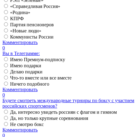
РЭП «Зеленые»
«Справедливая Россия»
«Родина»
КПРФ
Партия пенсионеров
«Новые люди»
Коммунисты России
Комментировать
0
Вы в Телеграмме:
Имею Премиум-подписку
Имею подарки
Делаю подарки
Что-то вместе или все вместе
Ничего подобного
Комментировать
0
Будете смотреть международные турниры по боксу с участием
российских спортсменов?
Да, интересно увидеть россиян с флагом и гимном
Да, но только крупные соревнования
Не смотрю бокс
Комментировать
0