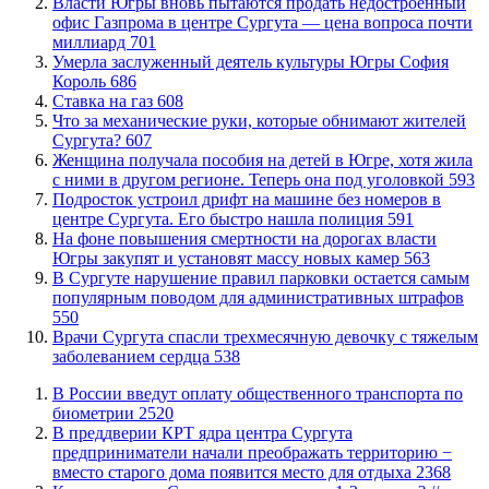
Власти Югры вновь пытаются продать недостроенный
офис Газпрома в центре Сургута — цена вопроса почти
миллиард
701
​Умерла заслуженный деятель культуры Югры София
Король
686
Ставка на газ
608
​Что за механические руки, которые обнимают жителей
Сургута?
607
Женщина получала пособия на детей в Югре, хотя жила
с ними в другом регионе. Теперь она под уголовкой
593
Подросток устроил дрифт на машине без номеров в
центре Сургута. Его быстро нашла полиция
591
На фоне повышения смертности на дорогах власти
Югры закупят и установят массу новых камер
563
В Сургуте нарушение правил парковки остается самым
популярным поводом для административных штрафов
550
​Врачи Сургута спасли трехмесячную девочку с тяжелым
заболеванием сердца
538
В России введут оплату общественного транспорта по
биометрии
2520
​В преддверии КРТ ядра центра Сургута
предприниматели начали преображать территорию −
вместо старого дома появится место для отдыха
2368