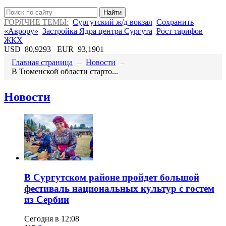
Найти
ГОРЯЧИЕ ТЕМЫ:
Сургутский ж/д вокзал
Сохранить
«Аврору»
Застройка Ядра центра Сургута
Рост тарифов
ЖКХ
USD
80,9293
EUR
93,1901
Главная страница
→
Новости
→
В Тюменской области старто...
Новости
В Сургутском районе пройдет большой
фестиваль национальных культур с гостем
из Сербии
Сегодня в 12:08