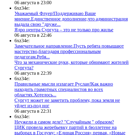
06 августа в 23:00
6xz34e:
Уважаемый Флуер!Поддерживаю Ваше
мнение.Единственное дополнение,что администрация
выдала свою "друже...
​Ядро центра Сургута ‒ это не только про жилье
06 августа в 22:46
6xz34e:
Замечательное направление.Пусть ребята повышают
мастерство,благодаря профессиональным
педагогам.Ребя...
​Что за механические руки, которые обнимают жителей
Сургута?
06 августа в 22:39
6xz34e:
Правильные мысли излагает Руслан!Как важно
находить грамотных специалистов во всех
областях.Хотелось...
Сургут может не заметить проблему, пока земля не
уйдет из-под ног
06 августа в 22:31
6xz34e:
Неужели,в самом деле? "Случайным " образом?
ЦИК провела жеребьевку партий в бюллетене на
выборах в Госдуму: «Единая Россия» первая, «Новые