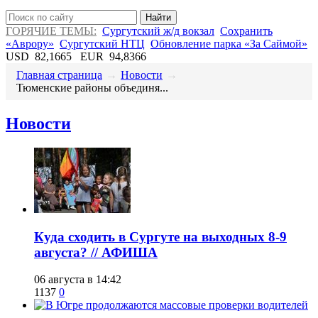
Найти
ГОРЯЧИЕ ТЕМЫ:
Сургутский ж/д вокзал
Сохранить
«Аврору»
Сургутский НТЦ
Обновление парка «За Саймой»
USD
82,1665
EUR
94,8366
Главная страница
→
Новости
→
​Тюменские районы объединя...
Новости
​Куда сходить в Сургуте на выходных 8-9
августа? // АФИША
06 августа в 14:42
1137
0