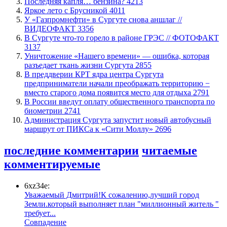
​Последняя капля… бензина?
4213
Яркое лето с Брусникой
4011
У «Газпромнефти» в Сургуте снова аншлаг //
ВИДЕОФАКТ
3356
​В Сургуте что-то горело в районе ГРЭС // ФОТОФАКТ
3137
​Уничтожение «Нашего времени» — ошибка, которая
разъедает ткань жизни Сургута
2855
​В преддверии КРТ ядра центра Сургута
предприниматели начали преображать территорию −
вместо старого дома появится место для отдыха
2791
В России введут оплату общественного транспорта по
биометрии
2741
​Администрация Сургута запустит новый автобусный
маршрут от ПИКСа к «Сити Моллу»
2696
последние комментарии
читаемые
комментируемые
6xz34e:
Уважаемый Дмитрий!К сожалению,лучший город
Земли.который выполняет план "миллионный житель "
требует...
​Совпадение