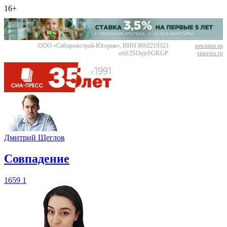
16+
ООО «Сибпромстрой-Югория», ИНН 8602219323
реклама на
erid:2SDnjeSGKGP
siapress.ru
Дмитрий Щеглов
​Совпадение
1659
1