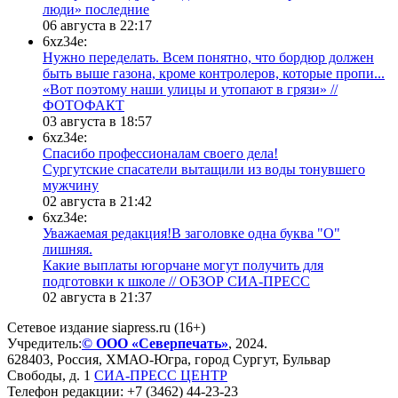
люди» последние
06 августа в 22:17
6xz34e:
Нужно переделать. Всем понятно, что бордюр должен
быть выше газона, кроме контролеров, которые пропи...
«Вот поэтому наши улицы и утопают в грязи» //
ФОТОФАКТ
03 августа в 18:57
6xz34e:
Спасибо профессионалам своего дела!
Сургутские спасатели вытащили из воды тонувшего
мужчину
02 августа в 21:42
6xz34e:
Уважаемая редакция!В заголовке одна буква "О"
лишняя.
Какие выплаты югорчане могут получить для
подготовки к школе // ОБЗОР СИА-ПРЕСС
02 августа в 21:37
Сетевое издание siapress.ru (16+)
Учредитель:
© ООО «Северпечать»
, 2024.
628403
,
Россия
,
ХМАО-Югра
, город
Сургут
,
Бульвар
Свободы, д. 1
СИА-ПРЕСС ЦЕНТР
Телефон редакции:
+7 (3462) 44-23-23