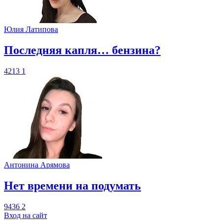
Юлия Латипова
​Последняя капля… бензина?
4213
1
Антонина Арямова
​Нет времени на подумать
9436
2
Вход на сайт