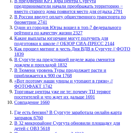
​В преддверии КРТ ядра центра Сургута
предприниматели начали преображать территорию −
вместо старого дома появится место для отдыха
2791
В России введут оплату общественного транспорта по
биометрии
2741
Один из городов Югры вошел в топ-7 федерального
рейтинга по качеству жизни
2327
Какие выплаты югорчане могут получить для
подготовки к школе // ОБЗОР СИА-ПРЕСС
2144
Как прошел митинг в честь Дня ВДВ в Сургуте // ФОТО
1839
В Сургуте на предстоящей неделе жара сменится
дождем и прохладой
1832
В Тюмени уровень Туры продолжает расти и
приближается к 900 см
1768
«Вот поэтому наши улицы и утопают в грязи» //
ФОТОФАКТ
1742
Торговые центры уже не те: почему ТЦ теряют
посетителей и что ждет их дальше
1691
​Совпадение
1660
​Где есть бензин? В Сургуте заработала онлайн-карта
заправок
6760
В 32 микрорайоне Сургута обновили площадку для
детей с ОВЗ
5618