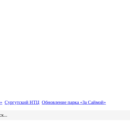
»
Сургутский НТЦ
Обновление парка «За Саймой»
к...