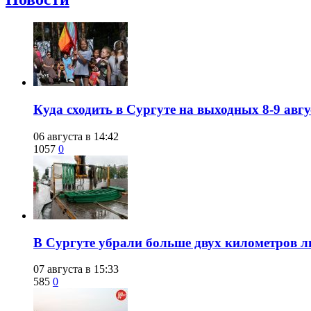
​Куда сходить в Сургуте на выходных 8-9 ав
06 августа в 14:42
1057
0
​В Сургуте убрали больше двух километров 
07 августа в 15:33
585
0