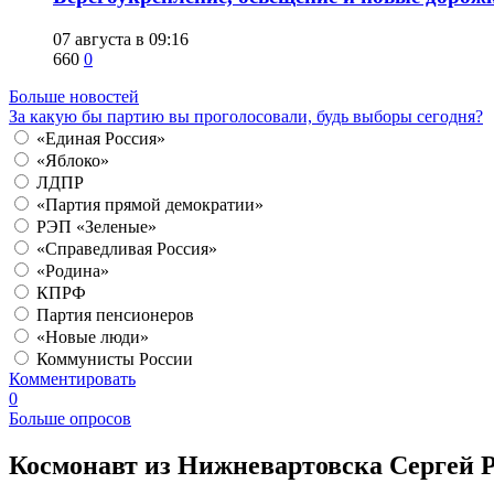
07 августа в 09:16
660
0
Больше новостей
За какую бы партию вы проголосовали, будь выборы сегодня?
«Единая Россия»
«Яблоко»
ЛДПР
«Партия прямой демократии»
РЭП «Зеленые»
«Справедливая Россия»
«Родина»
КПРФ
Партия пенсионеров
«Новые люди»
Коммунисты России
Комментировать
0
Больше опросов
Космонавт из Нижневартовска Сергей 