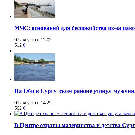
​МЧС: оснований для беспокойства из-за пав
07 августа в 15:02
512
0
​На Оби в Сургутском районе утонул мужчин
07 августа в 14:22
562
0
​В Центре охраны материнства и детства Сур