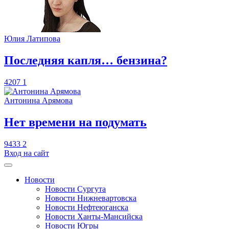
Юлия Латипова
​Последняя капля… бензина?
4207
1
Антонина Арямова
​Нет времени на подумать
9433
2
Вход на сайт
Новости
Новости Сургута
Новости Нижневартовска
Новости Нефтеюганска
Новости Ханты-Мансийска
Новости Югры