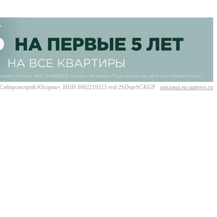
Сибпромстрой-Югория», ИНН 8602219323 erid:2SDnjeSGKGP
реклама на siapress.ru