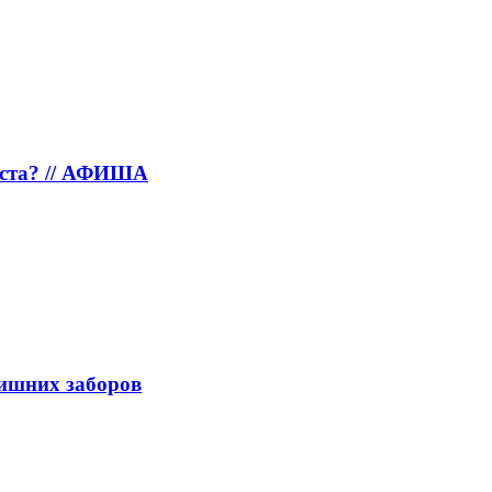
густа? // АФИША
лишних заборов