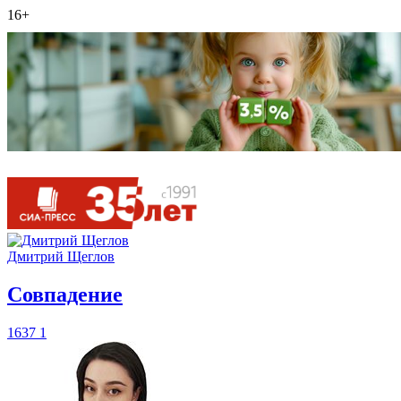
16+
Дмитрий Щеглов
​Совпадение
1637
1