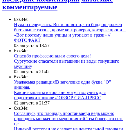
комментируемые
6xz34e:
Нужно переделать. Всем понятно, что бордюр должен
быть выше газона, кроме контролеров, которые пропи...
«Вот поэтому наши улицы и утопают в грязи» //
ФОТОФАКТ
03 августа в 18:57
6xz34e:
Спасибо профессионалам своего дела!
Сургутские спасатели вытащили из воды тонувшего
мужчину
02 августа в 21:42
6xz34e:
Уважаемая редакция!В заголовке одна буква "О"
лишняя.
Какие выплаты югорчане могут получить для
подготовки к школе // ОБЗОР СИА-ПРЕСС
02 августа в 21:37
6xz34e:
Соглашусь,что площадь простаивает,а ведь можно
проводить множество мероприятий.Тем более,что есть
це...
​Никакой ресторан не сделает из центральной площади