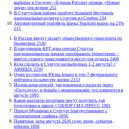
выборах в Госдуму: «Единая Россия» первая, «Новые
люди» последние
252
В Сургутском районе пройдет большой фестиваль
национальных культур с гостем из Сербии
234
​Автокредитный портфель Банка Уралсиб вырос на 23%
215
В России введут оплату общественного транспорта по
биометрии
2530
​В преддверии КРТ ядра центра Сургута
предприниматели начали преображать территорию −
вместо старого дома появится место для отдыха
2400
​Куда сходить в Сургуте на выходных 1-2 августа? //
АФИША
2239
Один из городов Югры вошел в топ-7 федерального
рейтинга по качеству жизни
2153
​Индексация пенсий, уведомления о налогах через
«Госуслуги» и борьба с мошенниками: что изменится в
августе
1995
Какие выплаты югорчане могут получить для
подготовки к школе // ОБЗОР СИА-ПРЕСС
1901
​Проезд Мунарева в Сургуте благоустраивают с
опережением графика
1856
​Памятные даты августа 2026 года: люди, события,
юбилеи
1856