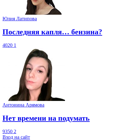
Юлия Латипова
​Последняя капля… бензина?
4020
1
Антонина Арямова
​Нет времени на подумать
9350
2
Вход на сайт