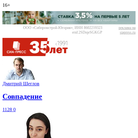
16+
ООО «Сибпромстрой-Югория», ИНН 8602219323
реклама на
erid:2SDnjeSGKGP
siapress.ru
Дмитрий Щеглов
​Совпадение
1128
0