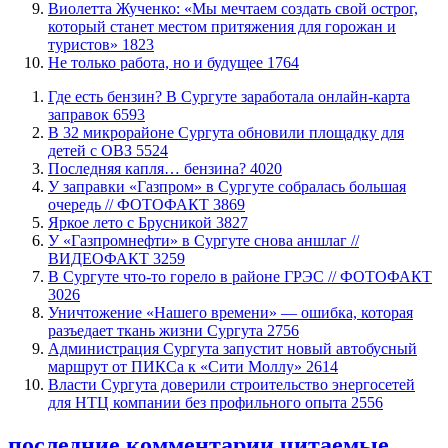
Виолетта Жученко: «Мы мечтаем создать свой острог,
который станет местом притяжения для горожан и
туристов»
1823
​Не только работа, но и будущее
1764
​Где есть бензин? В Сургуте заработала онлайн-карта
заправок
6593
В 32 микрорайоне Сургута обновили площадку для
детей с ОВЗ
5524
​Последняя капля… бензина?
4020
​У заправки «Газпром» в Сургуте собралась большая
очередь // ФОТОФАКТ
3869
Яркое лето с Брусникой
3827
У «Газпромнефти» в Сургуте снова аншлаг //
ВИДЕОФАКТ
3259
​В Сургуте что-то горело в районе ГРЭС // ФОТОФАКТ
3026
​Уничтожение «Нашего времени» — ошибка, которая
разъедает ткань жизни Сургута
2756
​Администрация Сургута запустит новый автобусный
маршрут от ПИКСа к «Сити Моллу»
2614
Власти Сургута доверили строительство энергосетей
для НТЦ компании без профильного опыта
2556
последние комментарии
читаемые