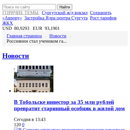
Найти
ГОРЯЧИЕ ТЕМЫ:
Сургутский ж/д вокзал
Сохранить
«Аврору»
Застройка Ядра центра Сургута
Рост тарифов
ЖКХ
USD
80,9293
EUR
93,1901
Главная страница
→
Новости
→
Россиянин стал учеником га...
Новости
В Тобольске инвестор за 35 млн рублей
превратит старинный особняк в жилой дом
Сегодня в 13:43
120
0