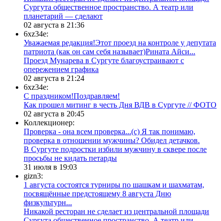
Сургута общественное пространство. А театр или
планетарий — сделают
02 августа в 21:36
6xz34e:
Уважаемая редакция!Этот проезд на контроле у депутата
патриота (как он сам себя называет)Рината Айси...
​Проезд Мунарева в Сургуте благоустраивают с
опережением графика
02 августа в 21:24
6xz34e:
С праздником!Поздравляем!
Как прошел митинг в честь Дня ВДВ в Сургуте // ФОТО
02 августа в 20:45
Коллекционер:
Проверка - она всем проверка...(с) Я так понимаю,
проверка в отношении мужчины? Обидел детачков.
В Сургуте подростки избили мужчину в сквере после
просьбы не кидать петарды
31 июля в 19:03
gizn3:
1 августа состоятся турниры по шашкам и шахматам,
посвящённые предстоящему 8 августа Дню
физкультурн...
​Никакой ресторан не сделает из центральной площади
Сургута общественное пространство. А театр или