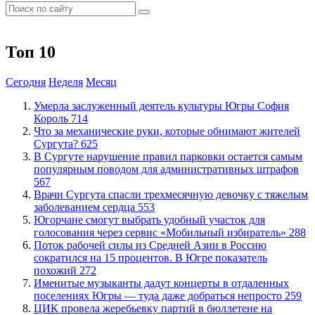
Топ 10
Сегодня
Неделя
Месяц
​Умерла заслуженный деятель культуры Югры София
Король
714
​Что за механические руки, которые обнимают жителей
Сургута?
625
В Сургуте нарушение правил парковки остается самым
популярным поводом для административных штрафов
567
​Врачи Сургута спасли трехмесячную девочку с тяжелым
заболеванием сердца
553
Югорчане смогут выбрать удобный участок для
голосования через сервис «Мобильный избиратель»
288
Поток рабочей силы из Средней Азии в Россию
сократился на 15 процентов. В Югре показатель
похожий
272
Именитые музыканты дадут концерты в отдаленных
поселениях Югры — туда даже добраться непросто
259
ЦИК провела жеребьевку партий в бюллетене на