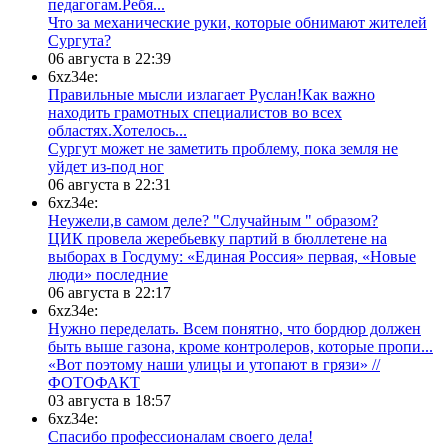
педагогам.Ребя...
​Что за механические руки, которые обнимают жителей
Сургута?
06 августа в 22:39
6xz34e:
Правильные мысли излагает Руслан!Как важно
находить грамотных специалистов во всех
областях.Хотелось...
Сургут может не заметить проблему, пока земля не
уйдет из-под ног
06 августа в 22:31
6xz34e:
Неужели,в самом деле? "Случайным " образом?
ЦИК провела жеребьевку партий в бюллетене на
выборах в Госдуму: «Единая Россия» первая, «Новые
люди» последние
06 августа в 22:17
6xz34e:
Нужно переделать. Всем понятно, что бордюр должен
быть выше газона, кроме контролеров, которые пропи...
«Вот поэтому наши улицы и утопают в грязи» //
ФОТОФАКТ
03 августа в 18:57
6xz34e:
Спасибо профессионалам своего дела!