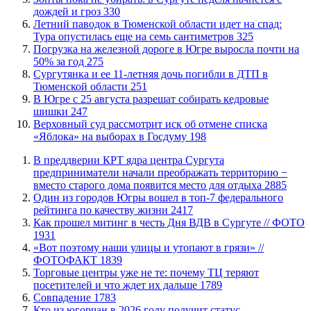
дождей и гроз
330
​Летний паводок в Тюменской области идет на спад:
Тура опустилась еще на семь сантиметров
325
​Погрузка на железной дороге в Югре выросла почти на
50% за год
275
Сургутянка и ее 11-летняя дочь погибли в ДТП в
Тюменской области
251
​В Югре с 25 августа разрешат собирать кедровые
шишки
247
​Верховный суд рассмотрит иск об отмене списка
«Яблока» на выборах в Госдуму
198
​В преддверии КРТ ядра центра Сургута
предприниматели начали преображать территорию −
вместо старого дома появится место для отдыха
2885
Один из городов Югры вошел в топ-7 федерального
рейтинга по качеству жизни
2417
Как прошел митинг в честь Дня ВДВ в Сургуте // ФОТО
1931
«Вот поэтому наши улицы и утопают в грязи» //
ФОТОФАКТ
1839
Торговые центры уже не те: почему ТЦ теряют
посетителей и что ждет их дальше
1789
​Совпадение
1783
Кто из югорчан в 2026 году получит статус