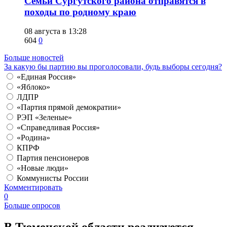
​Семьи Сургутского района отправятся в
походы по родному краю
08 августа в 13:28
604
0
Больше новостей
За какую бы партию вы проголосовали, будь выборы сегодня?
«Единая Россия»
«Яблоко»
ЛДПР
«Партия прямой демократии»
РЭП «Зеленые»
«Справедливая Россия»
«Родина»
КПРФ
Партия пенсионеров
«Новые люди»
Коммунисты России
Комментировать
0
Больше опросов