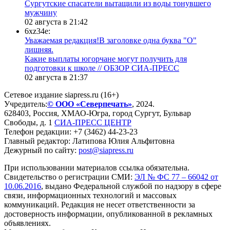
Сургутские спасатели вытащили из воды тонувшего
мужчину
02 августа в 21:42
6xz34e:
Уважаемая редакция!В заголовке одна буква "О"
лишняя.
Какие выплаты югорчане могут получить для
подготовки к школе // ОБЗОР СИА-ПРЕСС
02 августа в 21:37
Сетевое издание siapress.ru (16+)
Учредитель:
© ООО «Северпечать»
, 2024.
628403
,
Россия
,
ХМАО-Югра
, город
Сургут
,
Бульвар
Свободы, д. 1
СИА-ПРЕСС ЦЕНТР
Телефон редакции:
+7 (3462) 44-23-23
Главный редактор: Латипова Юлия Альфитовна
Дежурный по сайту:
post@siapress.ru
При использовании материалов ссылка обязательна.
Свидетельство о регистрации СМИ:
ЭЛ № ФС 77 – 66042 от
10.06.2016
, выдано Федеральной службой по надзору в сфере
связи, информационных технологий и массовых
коммуникаций. Редакция не несет ответственности за
достоверность информации, опубликованной в рекламных
объявлениях.