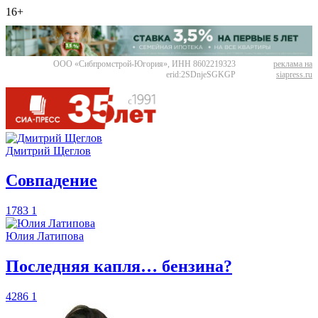
16+
ООО «Сибпромстрой-Югория», ИНН 8602219323
реклама на
erid:2SDnjeSGKGP
siapress.ru
Дмитрий Щеглов
​Совпадение
1783
1
Юлия Латипова
​Последняя капля… бензина?
4286
1