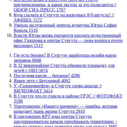
предпенсионера, и какие льготы за это полагаются //
ОБЗОР СИА-ПРЕСС
1767
​Куда сходить в Сургуте на выходных 8-9 августа? //
АФИША
1572
​Умерла заслуженный деятель культуры Югры София
Король
1516
Власти Югры вновь пытаются продать недостроенный
офис Газпрома в центре Сургута — цена вопроса почти
миллиард
1515
​Где есть бензин? В Сургуте заработала онлайн-карта
заправок
6848
В 32 микрорайоне Сургута обновили площадку для
детей с ОВЗ
5674
​Последняя капля… бензина?
4286
Яркое лето с Брусникой
4092
У «Газпромнефти» в Сургуте снова аншлаг //
ВИДЕОФАКТ
3414
​В Сургуте что-то горело в районе ГРЭС // ФОТОФАКТ
3198
​Уничтожение «Нашего времени» — ошибка, которая
разъедает ткань жизни Сургута
2910
​В преддверии КРТ ядра центра Сургута
предприниматели начали преображать территорию −
вместо старого дома появится место для отдыха
2885