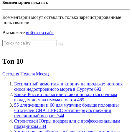
Комментариев пока нет.
Комментарии могут оставлять только зарегистрированные
пользователи.
Вы можете
войти на сайт
Топ 10
Сегодня
Неделя
Месяц
​Бесплатный демонтаж и кирпич на продажу: история
сноса недостроенного морга в Сургуте
692
​Банки России повысили ставки по краткосрочным
вкладам до максимума с марта
469
​55 для женщин и 60 для мужчин: больше половины
читателей СИА-ПРЕСС хотят вернуть прежний
пенсионный возраст
344
​Строителей Югры поздравили с профессиональным
праздником
334
​Зонты пока не убирать: в Сургуте неделя начнется с