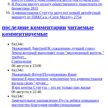
В России введут оплату общественного транспорта по
биометрии
2831
​Администрация Сургута запустит новый автобусный
маршрут от ПИКСа к «Сити Моллу»
2754
последние комментарии
читаемые
комментируемые
6xz34e:
Уважаемый Дмитрий!К сожалению,лучший город
Земли.который выполняет план "миллионный житель "
требует...
​Совпадение
06 августа в 23:00
6xz34e:
Уважаемый Флуер!Поддерживаю Ваше
мнение.Единственное дополнение,что администрация
выдала свою "друже...
​Ядро центра Сургута ‒ это не только про жилье
06 августа в 22:46
6xz34e:
Замечательное направление.Пусть ребята повышают
мастерство,благодаря профессиональным