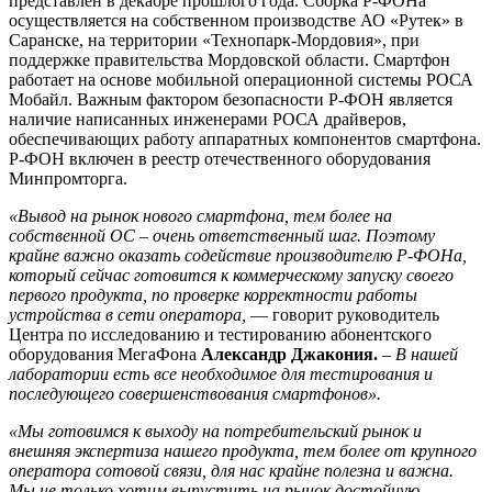
представлен в декабре прошлого года. Сборка Р-ФОНа
осуществляется на собственном производстве АО «Рутек» в
Саранске, на территории «Технопарк-Мордовия», при
поддержке правительства Мордовской области. Смартфон
работает на основе мобильной операционной системы РОСА
Мобайл. Важным фактором безопасности Р-ФОН является
наличие написанных инженерами РОСА драйверов,
обеспечивающих работу аппаратных компонентов смартфона.
Р-ФОН включен в реестр отечественного оборудования
Минпромторга.
«Вывод на рынок нового смартфона, тем более на
собственной ОС – очень ответственный шаг. Поэтому
крайне важно оказать содействие производителю Р-ФОНа,
который сейчас готовится к коммерческому запуску своего
первого продукта, по проверке корректности работы
устройства в сети оператора,
— говорит руководитель
Центра по исследованию и тестированию абонентского
оборудования МегаФона
Александр Джакония.
–
В нашей
лаборатории есть все необходимое для тестирования и
последующего совершенствования смартфонов».
«Мы готовимся к выходу на потребительский рынок и
внешняя экспертиза нашего продукта, тем более от крупного
оператора сотовой связи, для нас крайне полезна и важна.
Мы не только хотим выпустить на рынок достойную