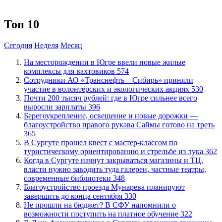
Топ 10
Сегодня
Неделя
Месяц
​На месторождении в Югре ввели новые жилые
комплексы для вахтовиков
574
Сотрудники АО «Транснефть – Сибирь» приняли
участие в волонтёрских и экологических акциях
530
​Почти 200 тысяч рублей: где в Югре сильнее всего
выросли зарплаты
396
Берегоукрепление, освещение и новые дорожки —
благоустройство правого рукава Саймы готово на треть
365
В Сургуте прошел квест с мастер-классом по
туристическому ориентированию и стрельбе из лука
362
​Когда в Сургуте начнут закрываться магазины и ТЦ,
власти нужно заводить туда галереи, частные театры,
современные библиотеки
348
Благоустройство проезда Мунарева планируют
завершить до конца сентября
330
Не прошли на бюджет? В СФУ напомнили о
возможности поступить на платное обучение
322