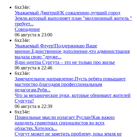
6xz34e:
Уважаемый Дмитрий!К сожалению,лучший город
Земли.который выполняет план "миллионный житель "
требует...
​Совпадение
06 августа в 23:00
6xz34e:
Уважаемый Флуер!Поддерживаю Ваше
мнение.Единственное дополнение,что администрация
выдала свою "друже...
​Ядро центра Сургута ‒ это не только про жилье
06 августа в 22:46
6xz34e:
Замечательное направление.Пусть ребята повышают
мастерство,благодаря профессиональным
педагогам.Ребя...
​Что за механические руки, которые обнимают жителей
Сургута?
06 августа в 22:39
6xz34e:
Правильные мысли излагает Руслан!Как важно
находить грамотных специалистов во всех
областях.Хотелось...
Сургут может не заметить проблему, пока земля не