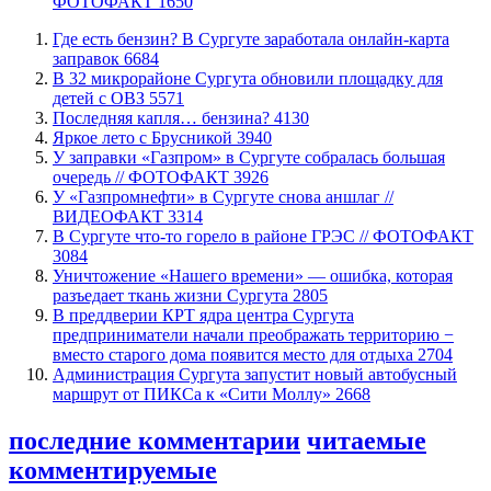
ФОТОФАКТ
1650
​Где есть бензин? В Сургуте заработала онлайн-карта
заправок
6684
В 32 микрорайоне Сургута обновили площадку для
детей с ОВЗ
5571
​Последняя капля… бензина?
4130
Яркое лето с Брусникой
3940
​У заправки «Газпром» в Сургуте собралась большая
очередь // ФОТОФАКТ
3926
У «Газпромнефти» в Сургуте снова аншлаг //
ВИДЕОФАКТ
3314
​В Сургуте что-то горело в районе ГРЭС // ФОТОФАКТ
3084
​Уничтожение «Нашего времени» — ошибка, которая
разъедает ткань жизни Сургута
2805
​В преддверии КРТ ядра центра Сургута
предприниматели начали преображать территорию −
вместо старого дома появится место для отдыха
2704
​Администрация Сургута запустит новый автобусный
маршрут от ПИКСа к «Сити Моллу»
2668
последние комментарии
читаемые
комментируемые