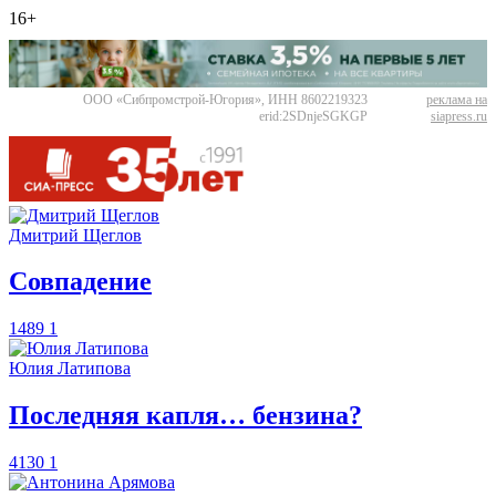
16+
ООО «Сибпромстрой-Югория», ИНН 8602219323
реклама на
erid:2SDnjeSGKGP
siapress.ru
Дмитрий Щеглов
​Совпадение
1489
1
Юлия Латипова
​Последняя капля… бензина?
4130
1