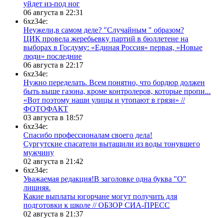
уйдет из-под ног
06 августа в 22:31
6xz34e:
Неужели,в самом деле? "Случайным " образом?
ЦИК провела жеребьевку партий в бюллетене на
выборах в Госдуму: «Единая Россия» первая, «Новые
люди» последние
06 августа в 22:17
6xz34e:
Нужно переделать. Всем понятно, что бордюр должен
быть выше газона, кроме контролеров, которые пропи...
«Вот поэтому наши улицы и утопают в грязи» //
ФОТОФАКТ
03 августа в 18:57
6xz34e:
Спасибо профессионалам своего дела!
Сургутские спасатели вытащили из воды тонувшего
мужчину
02 августа в 21:42
6xz34e:
Уважаемая редакция!В заголовке одна буква "О"
лишняя.
Какие выплаты югорчане могут получить для
подготовки к школе // ОБЗОР СИА-ПРЕСС
02 августа в 21:37