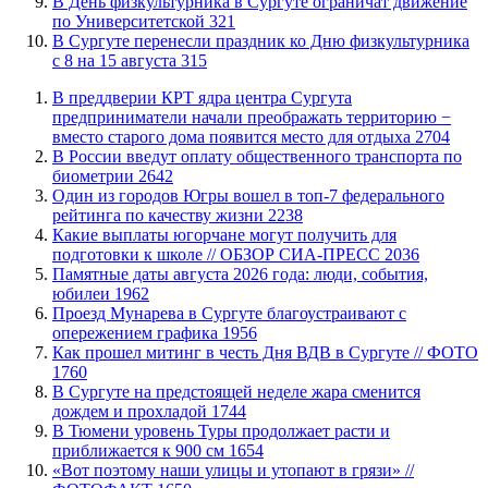
​В День физкультурника в Сургуте ограничат движение
по Университетской
321
​В Сургуте перенесли праздник ко Дню физкультурника
с 8 на 15 августа
315
​В преддверии КРТ ядра центра Сургута
предприниматели начали преображать территорию −
вместо старого дома появится место для отдыха
2704
В России введут оплату общественного транспорта по
биометрии
2642
Один из городов Югры вошел в топ-7 федерального
рейтинга по качеству жизни
2238
Какие выплаты югорчане могут получить для
подготовки к школе // ОБЗОР СИА-ПРЕСС
2036
​Памятные даты августа 2026 года: люди, события,
юбилеи
1962
​Проезд Мунарева в Сургуте благоустраивают с
опережением графика
1956
Как прошел митинг в честь Дня ВДВ в Сургуте // ФОТО
1760
В Сургуте на предстоящей неделе жара сменится
дождем и прохладой
1744
В Тюмени уровень Туры продолжает расти и
приближается к 900 см
1654
«Вот поэтому наши улицы и утопают в грязи» //