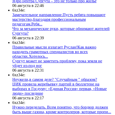
​Ядро центра Сургута ‒ это не только про жилье
06 августа в 22:46
6xz34e:
Замечательное направление.Пусть ребята повышают
мастерство,благодаря профессиональным
педагогам.Ребя...
​Что за механические руки, которые обнимают жителей
Сургута?
06 августа в 22:39
6xz34e:
Правильные мысли излагает Руслан!Как важно
находить грамотных специалистов во всех
областях.Хотелось...
Сургут может не заметить проблему, пока земля не
уйдет из-под ног
06 августа в 22:31
6xz34e:
Неужели,в самом деле? "Случайным " образом?
ЦИК провела жеребьевку партий в бюллетене на
выборах в Госдуму: «Единая Россия» первая, «Новые
люди» последние
06 августа в 22:17
6xz34e:
Нужно переделать. Всем понятно, что бордюр должен
быть выше газона, кроме контролеров, которые пропи...