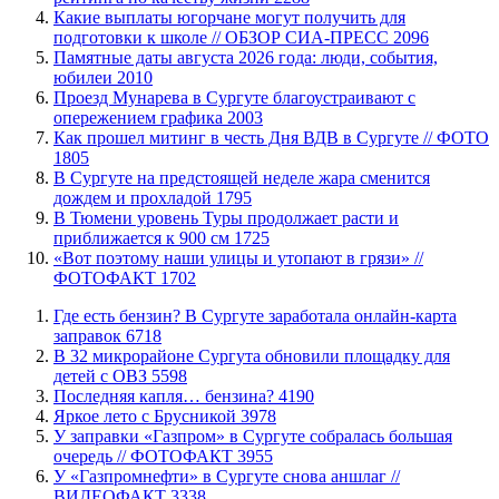
Какие выплаты югорчане могут получить для
подготовки к школе // ОБЗОР СИА-ПРЕСС
2096
​Памятные даты августа 2026 года: люди, события,
юбилеи
2010
​Проезд Мунарева в Сургуте благоустраивают с
опережением графика
2003
Как прошел митинг в честь Дня ВДВ в Сургуте // ФОТО
1805
В Сургуте на предстоящей неделе жара сменится
дождем и прохладой
1795
В Тюмени уровень Туры продолжает расти и
приближается к 900 см
1725
«Вот поэтому наши улицы и утопают в грязи» //
ФОТОФАКТ
1702
​Где есть бензин? В Сургуте заработала онлайн-карта
заправок
6718
В 32 микрорайоне Сургута обновили площадку для
детей с ОВЗ
5598
​Последняя капля… бензина?
4190
Яркое лето с Брусникой
3978
​У заправки «Газпром» в Сургуте собралась большая
очередь // ФОТОФАКТ
3955
У «Газпромнефти» в Сургуте снова аншлаг //
ВИДЕОФАКТ
3338