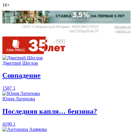
16+
ООО «Сибпромстрой-Югория», ИНН 8602219323
реклама на
erid:2SDnjeSGKGP
siapress.ru
Дмитрий Щеглов
​Совпадение
1587
1
Юлия Латипова
​Последняя капля… бензина?
4190
1