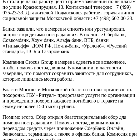
В столице начал работу центр приема заявлений по выплатам
по улице Краснопрудная, 13. Контактный телефон: +7 (499)
975-23-33. Для жителей Подмосковья работает горячая линия
социальной защиты Московской области: +7 (498) 602-00-23.
Банки заявили, что намерены списать или урегулировать
вопрос с кредитами пострадавших. В их числе Сбербанк,
Совкомбанк, Хоум банк, Альфа-банк, ВТБ, банки
«Тинькофф», ДОМ.РФ, Почта-банк, «Уралсиб», «Русский
стандарт», ПСБ и Газпромбанк.
Компания Crocus Group намерена сделать все возможное,
чтобы помочь пострадавшим. В компании, в частности,
заверили, что помогут сохранить занятость для сотрудников,
которые лишились места работы.
Власти Москвы и Московской области готовы организовать
похороны. ГБУ «Ритуал» предоставит услуги по организации
и проведению похорон каждого погибшего в теракте на
сумму не более 150 тысяч рублей.
Помимо этого, Сбер открыл благотворительный сбор для
помощи пострадавшим. Помочь пострадавшим можно
переводом средств через приложение СберБанк Онлайн,
банкоматы, терминалы, а также в офисах банка. Комиссия при
переводе взиматься не будет.