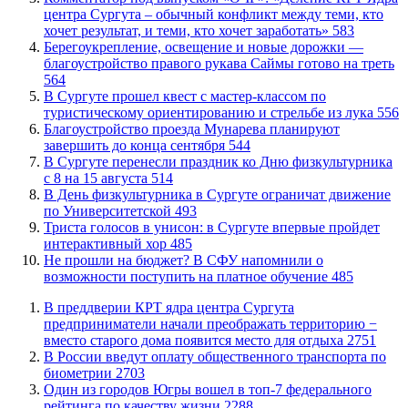
центра Сургута – обычный конфликт между теми, кто
хочет результат, и теми, кто хочет заработать»
583
Берегоукрепление, освещение и новые дорожки —
благоустройство правого рукава Саймы готово на треть
564
В Сургуте прошел квест с мастер-классом по
туристическому ориентированию и стрельбе из лука
556
Благоустройство проезда Мунарева планируют
завершить до конца сентября
544
​В Сургуте перенесли праздник ко Дню физкультурника
с 8 на 15 августа
514
​В День физкультурника в Сургуте ограничат движение
по Университетской
493
​Триста голосов в унисон: в Сургуте впервые пройдет
интерактивный хор
485
Не прошли на бюджет? В СФУ напомнили о
возможности поступить на платное обучение
485
​В преддверии КРТ ядра центра Сургута
предприниматели начали преображать территорию −
вместо старого дома появится место для отдыха
2751
В России введут оплату общественного транспорта по
биометрии
2703
Один из городов Югры вошел в топ-7 федерального
рейтинга по качеству жизни
2288