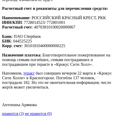
Расчетный счет и реквизиты для перечисления средств:
Наименование
: РОССИЙСКИЙ КРАСНЫЙ КРЕСТ, РКК
ИНН
/
КПП
: 7728014523/ 772801001
Расчетный счет
: 40703810100020000067
Банк
: ПАО Сбербанк
БИК
: 044525225
Корр
.
счет
: 30101810400000000225
Назначение платежа
: Благотворительное пожертвование на
помощь семьям погибших, семьям пострадавших и
пострадавшим при теракте в «Крокус Сити Холл».
Напомним,
теракт
был совершен вечером 22 марта в «Крокус
Сити Холле» в Красногорске. Погибли 137 человек,
пострадали 182. Но это не окончательная информация, число
жертв может увеличиться.
Антонина Арямова
нравится (3)
не нравится (0)