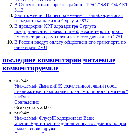
​В Сургуте что-то горело в районе ГРЭС // ФОТОФАКТ
3113
​Уничтожение «Нашего времени» — ошибка, которая
разъедает ткань жизни Сургута
2837
​В преддверии КРТ ядра центра Сургута
предприниматели начали преображать территорию −
вместо старого дома появится место для отдыха
2751
В России введут оплату общественного транспорта по
биометрии
2703
последние комментарии
читаемые
комментируемые
6xz34e:
Уважаемый Дмитрий!К сожалению,лучший город
Земли.который выполняет план "миллионный житель "
требует...
​Совпадение
06 августа в 23:00
6xz34e:
Уважаемый Флуер!Поддерживаю Ваше
мнение.Единственное дополнение,что администрация
выдала свою "друже...