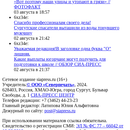
«Вот поэтому наши улицы и утопают в грязи» //
ФОТОФАКТ
03 августа в 18:57
6xz34e:
Спасибо профессионалам своего дела!
Сургутские спасатели вытащили из воды тонувшего
мужчину
02 августа в 21:42
6xz34e:
Уважаемая редакция!В заголовке одна буква "О"
лишняя.
Какие выплаты югорчане могут получить для
подготовки к школе // ОБЗОР СИА-ПРЕСС
02 августа в 21:37
Сетевое издание siapress.ru (16+)
Учредитель:
© ООО «Северпечать»
, 2024.
628403
,
Россия
,
ХМАО-Югра
, город
Сургут
,
Бульвар
Свободы, д. 1
СИА-ПРЕСС ЦЕНТР
Телефон редакции:
+7 (3462) 44-23-23
Главный редактор: Латипова Юлия Альфитовна
Дежурный по сайту:
post@siapress.ru
При использовании материалов ссылка обязательна.
Свидетельство о регистрации СМИ:
ЭЛ № ФС 77 – 66042 от