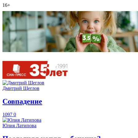
16+
Дмитрий Щеглов
​Совпадение
1097
0
Юлия Латипова