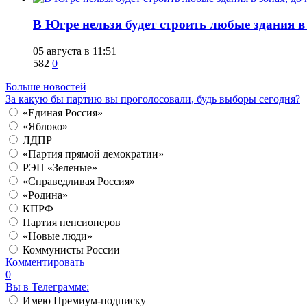
В Югре нельзя будет строить любые здания в
05 августа в 11:51
582
0
Больше новостей
За какую бы партию вы проголосовали, будь выборы сегодня?
«Единая Россия»
«Яблоко»
ЛДПР
«Партия прямой демократии»
РЭП «Зеленые»
«Справедливая Россия»
«Родина»
КПРФ
Партия пенсионеров
«Новые люди»
Коммунисты России
Комментировать
0
Вы в Телеграмме:
Имею Премиум-подписку