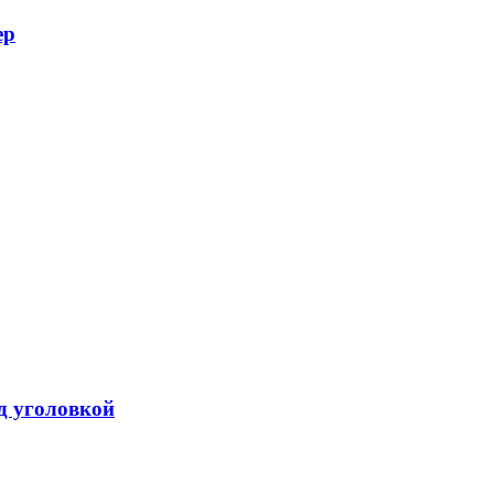
ер
од уголовкой