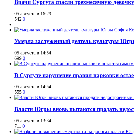
​Врачи Сургута спасли трехмесячную девочк
05 августа в 16:29
542
0
​Умерла заслуженный деятель культуры Юг
05 августа в 14:54
699
0
В Сургуте нарушение правил парковки ост
05 августа в 14:54
555
0
Власти Югры вновь пытаются продать недос
05 августа в 13:34
711
0