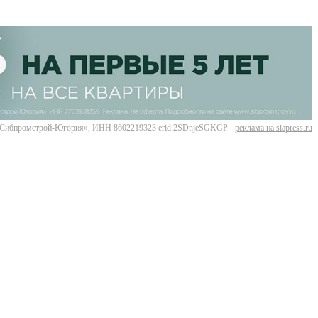
Сибпромстрой-Югория», ИНН 8602219323 erid:2SDnjeSGKGP
реклама на siapress.ru