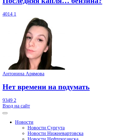
​Последняя капля… бензина?
4014
1
Антонина Арямова
​Нет времени на подумать
9349
2
Вход на сайт
Новости
Новости Сургута
Новости Нижневартовска
Новости Нефтеюганска