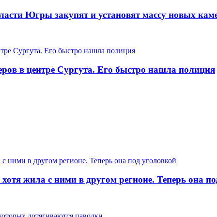
ласти Югры закупят и установят массу новых кам
еров в центре Сургута. Его быстро нашла полиция
хотя жила с ними в другом регионе. Теперь она п