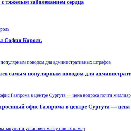
у с тяжелым заболеванием сердца
ры София Король
ается самым популярным поводом для администра
троенный офис Газпрома в центре Сургута — цена