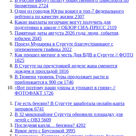
В России введут оплату общественного транспорта по
биометрии
2724
Один из городов Югры вошел в топ-7 федерального
рейтинга по качеству жизни
2307
Какие выплаты югорчане могут получить для
подготовки к школе // ОБЗОР СИА-ПРЕСС
2119
​Памятные даты августа 2026 года: люди, события,
юбилеи
2045
​Проезд Мунарева в Сургуте благоустраивают с
опережением графика
2022
Как прошел митинг в честь Дня ВДВ в Сургуте // ФОТО
1825
В Сургуте на предстоящей неделе жара сменится
дождем и прохладой
1816
В Тюмени уровень Туры продолжает расти и
приближается к 900 см
1746
«Вот поэтому наши улицы и утопают в грязи» //
ФОТОФАКТ
1726
​Где есть бензин? В Сургуте заработала онлайн-карта
заправок
6741
В 32 микрорайоне Сургута обновили площадку для
детей с ОВЗ
5609
​Последняя капля… бензина?
4202
Яркое лето с Брусникой
3995