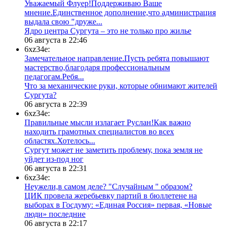
Уважаемый Флуер!Поддерживаю Ваше
мнение.Единственное дополнение,что администрация
выдала свою "друже...
​Ядро центра Сургута ‒ это не только про жилье
06 августа в 22:46
6xz34e:
Замечательное направление.Пусть ребята повышают
мастерство,благодаря профессиональным
педагогам.Ребя...
​Что за механические руки, которые обнимают жителей
Сургута?
06 августа в 22:39
6xz34e:
Правильные мысли излагает Руслан!Как важно
находить грамотных специалистов во всех
областях.Хотелось...
Сургут может не заметить проблему, пока земля не
уйдет из-под ног
06 августа в 22:31
6xz34e:
Неужели,в самом деле? "Случайным " образом?
ЦИК провела жеребьевку партий в бюллетене на
выборах в Госдуму: «Единая Россия» первая, «Новые
люди» последние
06 августа в 22:17