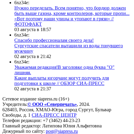
6xz34e:
Нужно переделать. Всем понятно, что бордюр должен
быть выше газона, кроме контролеров, которые пропи...
«Вот поэтому наши улицы и утопают в грязи» //
ФОТОФАКТ
03 августа в 18:57
6xz34e:
Спасибо профессионалам своего дела!
Сургутские спасатели вытащили из воды тонувшего
мужчину
02 августа в 21:42
6xz34e:
Уважаемая редакция!В заголовке одна буква "О"
лишняя.
Какие выплаты югорчане могут получить для
подготовки к школе // ОБЗОР СИА-ПРЕСС
02 августа в 21:37
Сетевое издание siapress.ru (16+)
Учредитель:
© ООО «Северпечать»
, 2024.
628403
,
Россия
,
ХМАО-Югра
, город
Сургут
,
Бульвар
Свободы, д. 1
СИА-ПРЕСС ЦЕНТР
Телефон редакции:
+7 (3462) 44-23-23
Главный редактор: Латипова Юлия Альфитовна
Дежурный по сайту:
post@siapress.ru