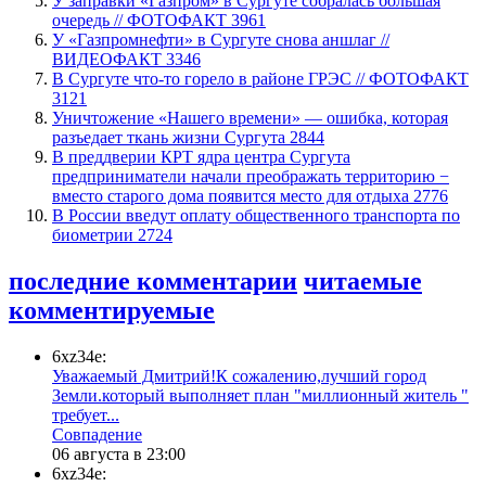
​У заправки «Газпром» в Сургуте собралась большая
очередь // ФОТОФАКТ
3961
У «Газпромнефти» в Сургуте снова аншлаг //
ВИДЕОФАКТ
3346
​В Сургуте что-то горело в районе ГРЭС // ФОТОФАКТ
3121
​Уничтожение «Нашего времени» — ошибка, которая
разъедает ткань жизни Сургута
2844
​В преддверии КРТ ядра центра Сургута
предприниматели начали преображать территорию −
вместо старого дома появится место для отдыха
2776
В России введут оплату общественного транспорта по
биометрии
2724
последние комментарии
читаемые
комментируемые
6xz34e:
Уважаемый Дмитрий!К сожалению,лучший город
Земли.который выполняет план "миллионный житель "
требует...
​Совпадение
06 августа в 23:00
6xz34e: