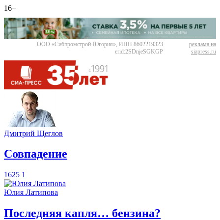
16+
ООО «Сибпромстрой-Югория», ИНН 8602219323
реклама на
erid:2SDnjeSGKGP
siapress.ru
Дмитрий Щеглов
​Совпадение
1625
1
Юлия Латипова
​Последняя капля… бензина?