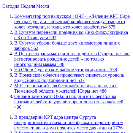
Сегодня
Неделя
Месяц
​Комментатор под выпуском «ОЧГ»: «Деление КРТ Ядра
центра Сургута – обычный конфликт между теми, кто
хочет результат, и теми, кто хочет заработать»
675
​В Сургуте перенесли праздник ко Дню физкультурника
с 8 на 15 августа
592
​В Сургуте убрали больше двух километров лишних
заборов
562
​В Центре охраны материнства и детства Сургута начали
регистрировать рождение детей – но только
иногородним мамам
548
​На Оби в Сургутском районе утонул мужчина
538
​В Тюменской области продолжает снижаться уровень
воды: новых подтоплений нет
537
​МЧС: оснований для беспокойства из-за паводка в
Тюменской области у жителей Югры нет
486
​Онлайн-кинотеатр Okko из подписки СберПрайм
возглавил рейтинг удовлетворенности пользователей
436
​В преддверии КРТ ядра центра Сургута
предприниматели начали преображать территорию −
вместо старого дома появится место для отдыха
2776