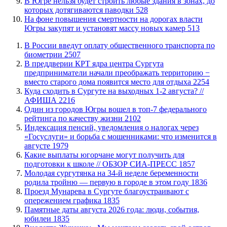
В Югре нельзя будет строить любые здания в зонах, до
которых дотягиваются паводки
528
На фоне повышения смертности на дорогах власти
Югры закупят и установят массу новых камер
513
В России введут оплату общественного транспорта по
биометрии
2507
​В преддверии КРТ ядра центра Сургута
предприниматели начали преображать территорию −
вместо старого дома появится место для отдыха
2254
​Куда сходить в Сургуте на выходных 1-2 августа? //
АФИША
2216
Один из городов Югры вошел в топ-7 федерального
рейтинга по качеству жизни
2102
​Индексация пенсий, уведомления о налогах через
«Госуслуги» и борьба с мошенниками: что изменится в
августе
1979
Какие выплаты югорчане могут получить для
подготовки к школе // ОБЗОР СИА-ПРЕСС
1857
Молодая сургутянка на 34-й неделе беременности
родила тройню — первую в городе в этом году
1836
​Проезд Мунарева в Сургуте благоустраивают с
опережением графика
1835
​Памятные даты августа 2026 года: люди, события,
юбилеи
1835