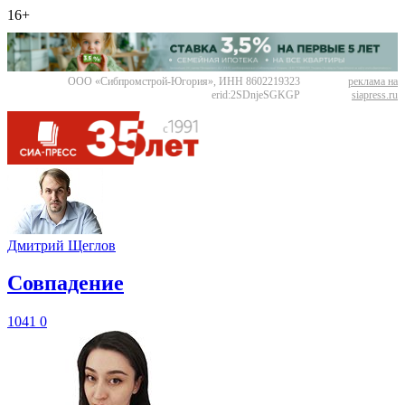
16+
ООО «Сибпромстрой-Югория», ИНН 8602219323
реклама на
erid:2SDnjeSGKGP
siapress.ru
Дмитрий Щеглов
​Совпадение
1041
0