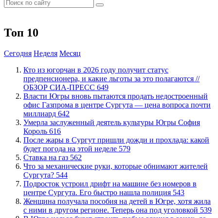
Топ 10
Сегодня
Неделя
Месяц
Кто из югорчан в 2026 году получит статус
предпенсионера, и какие льготы за это полагаются //
ОБЗОР СИА-ПРЕСС
649
Власти Югры вновь пытаются продать недостроенный
офис Газпрома в центре Сургута — цена вопроса почти
миллиард
642
​Умерла заслуженный деятель культуры Югры София
Король
616
​После жары в Сургут пришли дожди и прохлада: какой
будет погода на этой неделе
579
Ставка на газ
562
​Что за механические руки, которые обнимают жителей
Сургута?
544
Подросток устроил дрифт на машине без номеров в
центре Сургута. Его быстро нашла полиция
543
Женщина получала пособия на детей в Югре, хотя жила
с ними в другом регионе. Теперь она под уголовкой
539