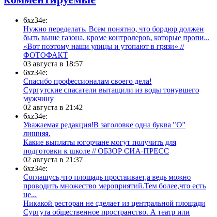
6xz34e:
Нужно переделать. Всем понятно, что бордюр должен
быть выше газона, кроме контролеров, которые пропи...
«Вот поэтому наши улицы и утопают в грязи» //
ФОТОФАКТ
03 августа в 18:57
6xz34e:
Спасибо профессионалам своего дела!
Сургутские спасатели вытащили из воды тонувшего
мужчину
02 августа в 21:42
6xz34e:
Уважаемая редакция!В заголовке одна буква "О"
лишняя.
Какие выплаты югорчане могут получить для
подготовки к школе // ОБЗОР СИА-ПРЕСС
02 августа в 21:37
6xz34e:
Соглашусь,что площадь простаивает,а ведь можно
проводить множество мероприятий.Тем более,что есть
це...
​Никакой ресторан не сделает из центральной площади
Сургута общественное пространство. А театр или