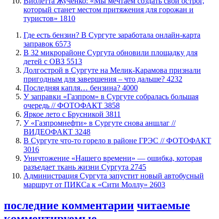
Виолетта Жученко: «Мы мечтаем создать свой острог,
который станет местом притяжения для горожан и
туристов»
1810
​Где есть бензин? В Сургуте заработала онлайн-карта
заправок
6573
В 32 микрорайоне Сургута обновили площадку для
детей с ОВЗ
5513
​Долгострой в Сургуте на Мелик-Карамова признали
пригодным для завершения ‒ что дальше?
4232
​Последняя капля… бензина?
4000
​У заправки «Газпром» в Сургуте собралась большая
очередь // ФОТОФАКТ
3858
Яркое лето с Брусникой
3811
У «Газпромнефти» в Сургуте снова аншлаг //
ВИДЕОФАКТ
3248
​В Сургуте что-то горело в районе ГРЭС // ФОТОФАКТ
3016
​Уничтожение «Нашего времени» — ошибка, которая
разъедает ткань жизни Сургута
2745
​Администрация Сургута запустит новый автобусный
маршрут от ПИКСа к «Сити Моллу»
2603
последние комментарии
читаемые
комментируемые