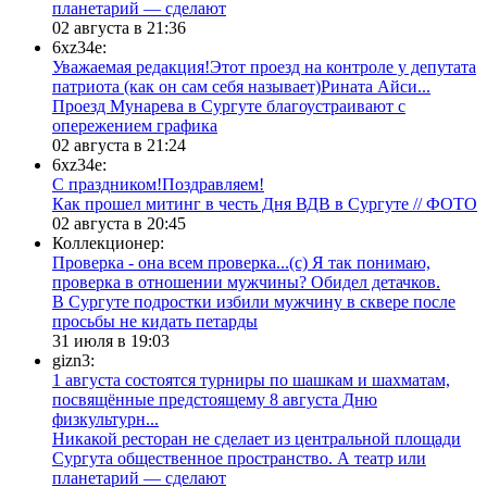
планетарий — сделают
02 августа в 21:36
6xz34e:
Уважаемая редакция!Этот проезд на контроле у депутата
патриота (как он сам себя называет)Рината Айси...
​Проезд Мунарева в Сургуте благоустраивают с
опережением графика
02 августа в 21:24
6xz34e:
С праздником!Поздравляем!
Как прошел митинг в честь Дня ВДВ в Сургуте // ФОТО
02 августа в 20:45
Коллекционер:
Проверка - она всем проверка...(с) Я так понимаю,
проверка в отношении мужчины? Обидел детачков.
В Сургуте подростки избили мужчину в сквере после
просьбы не кидать петарды
31 июля в 19:03
gizn3:
1 августа состоятся турниры по шашкам и шахматам,
посвящённые предстоящему 8 августа Дню
физкультурн...
​Никакой ресторан не сделает из центральной площади
Сургута общественное пространство. А театр или
планетарий — сделают