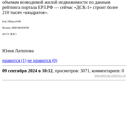
объемам возводимой жилой недвижимости по данным
рейтинга портала ЕРЗ.РФ — сейчас «ДСК-1» строит более
210 тысяч «квадратов».
Erid: 2SDnjcsrWB4
Реклама. ИНН 8602058789
АО СЗ "ДСК-1
Юлия Латипова
нравится (1)
не нравится (0)
09 сентября 2024 в 10:12
, просмотров: 3071, комментариев: 0
реклама на siapress.ru