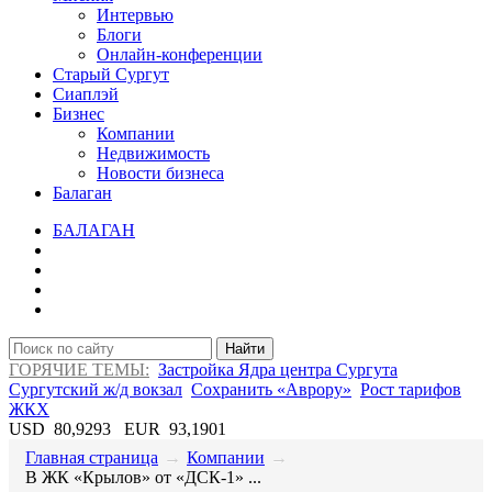
Интервью
Блоги
Онлайн-конференции
Старый Сургут
Сиаплэй
Бизнес
Компании
Недвижимость
Новости бизнеса
Балаган
БАЛАГАН
Найти
ГОРЯЧИЕ ТЕМЫ:
Застройка Ядра центра Сургута
Сургутский ж/д вокзал
Сохранить «Аврору»
Рост тарифов
ЖКХ
USD
80,9293
EUR
93,1901
Главная страница
→
Компании
→
​В ЖК «Крылов» от «ДСК-1» ...