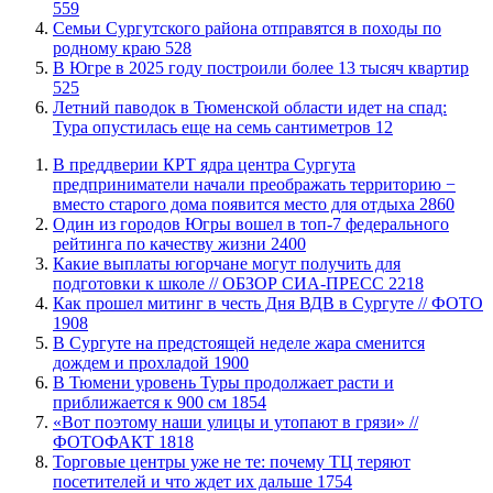
559
​Семьи Сургутского района отправятся в походы по
родному краю
528
​В Югре в 2025 году построили более 13 тысяч квартир
525
​Летний паводок в Тюменской области идет на спад:
Тура опустилась еще на семь сантиметров
12
​В преддверии КРТ ядра центра Сургута
предприниматели начали преображать территорию −
вместо старого дома появится место для отдыха
2860
Один из городов Югры вошел в топ-7 федерального
рейтинга по качеству жизни
2400
Какие выплаты югорчане могут получить для
подготовки к школе // ОБЗОР СИА-ПРЕСС
2218
Как прошел митинг в честь Дня ВДВ в Сургуте // ФОТО
1908
В Сургуте на предстоящей неделе жара сменится
дождем и прохладой
1900
В Тюмени уровень Туры продолжает расти и
приближается к 900 см
1854
«Вот поэтому наши улицы и утопают в грязи» //
ФОТОФАКТ
1818
Торговые центры уже не те: почему ТЦ теряют
посетителей и что ждет их дальше
1754