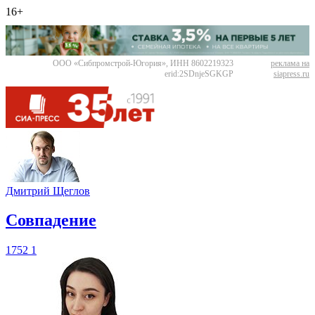
16+
ООО «Сибпромстрой-Югория», ИНН 8602219323
реклама на
erid:2SDnjeSGKGP
siapress.ru
Дмитрий Щеглов
​Совпадение
1752
1