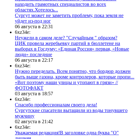
находить грамотных специалистов во всех
областях.Хотелось...
Сургут может не заметить проблему, пока земля не
уйдет из-под ног
06 августа в 22:31
6xz34e:
Неужели,в самом деле? "Случайным " образом?
ЦИК провела жеребьевку партий в бюллетене на
выборах в Госдуму: «Единая Россия» первая, «Новые
люди» последние
06 августа в 22:17
6xz34e:
Нужно переделать. Всем понятно, что бордюр должен
быть выше газона, кроме контролеров, которые пропи...
«Вот поэтому наши улицы и утопают в грязи» //
ФОТОФАКТ
03 августа в 18:57
6xz34e:
Спасибо профессионалам своего дела!
Сургутские спасатели вытащили из воды тонувшего
мужчину
02 августа в 21:42
6xz34e:
Уважаемая редакция!В заголовке одна буква "О"
лишняя.