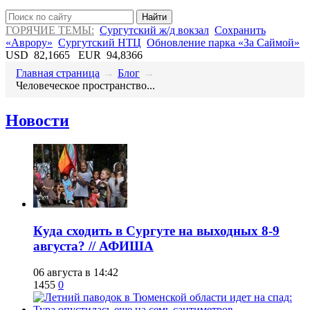
Найти
ГОРЯЧИЕ ТЕМЫ:
Сургутский ж/д вокзал
Сохранить
«Аврору»
Сургутский НТЦ
Обновление парка «За Саймой»
USD
82,1665
EUR
94,8366
Главная страница
→
Блог
→
​Человеческое пространство...
Новости
​Куда сходить в Сургуте на выходных 8-9
августа? // АФИША
06 августа в 14:42
1455
0