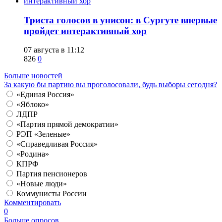
​Триста голосов в унисон: в Сургуте впервые
пройдет интерактивный хор
07 августа в 11:12
826
0
Больше новостей
За какую бы партию вы проголосовали, будь выборы сегодня?
«Единая Россия»
«Яблоко»
ЛДПР
«Партия прямой демократии»
РЭП «Зеленые»
«Справедливая Россия»
«Родина»
КПРФ
Партия пенсионеров
«Новые люди»
Коммунисты России
Комментировать
0
Больше опросов