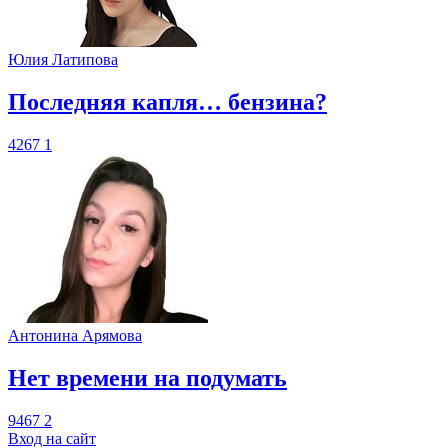
Юлия Латипова
​Последняя капля… бензина?
4267
1
Антонина Арямова
​Нет времени на подумать
9467
2
Вход на сайт