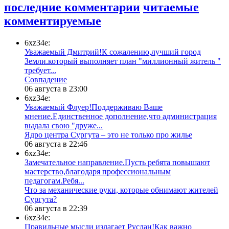
последние комментарии
читаемые
комментируемые
6xz34e:
Уважаемый Дмитрий!К сожалению,лучший город
Земли.который выполняет план "миллионный житель "
требует...
​Совпадение
06 августа в 23:00
6xz34e:
Уважаемый Флуер!Поддерживаю Ваше
мнение.Единственное дополнение,что администрация
выдала свою "друже...
​Ядро центра Сургута ‒ это не только про жилье
06 августа в 22:46
6xz34e:
Замечательное направление.Пусть ребята повышают
мастерство,благодаря профессиональным
педагогам.Ребя...
​Что за механические руки, которые обнимают жителей
Сургута?
06 августа в 22:39
6xz34e:
Правильные мысли излагает Руслан!Как важно