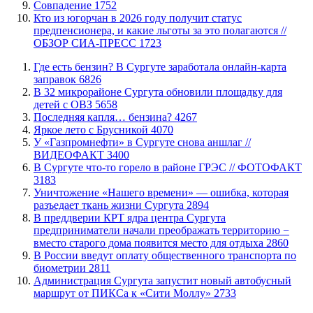
​Совпадение
1752
Кто из югорчан в 2026 году получит статус
предпенсионера, и какие льготы за это полагаются //
ОБЗОР СИА-ПРЕСС
1723
​Где есть бензин? В Сургуте заработала онлайн-карта
заправок
6826
В 32 микрорайоне Сургута обновили площадку для
детей с ОВЗ
5658
​Последняя капля… бензина?
4267
Яркое лето с Брусникой
4070
У «Газпромнефти» в Сургуте снова аншлаг //
ВИДЕОФАКТ
3400
​В Сургуте что-то горело в районе ГРЭС // ФОТОФАКТ
3183
​Уничтожение «Нашего времени» — ошибка, которая
разъедает ткань жизни Сургута
2894
​В преддверии КРТ ядра центра Сургута
предприниматели начали преображать территорию −
вместо старого дома появится место для отдыха
2860
В России введут оплату общественного транспорта по
биометрии
2811
​Администрация Сургута запустит новый автобусный
маршрут от ПИКСа к «Сити Моллу»
2733