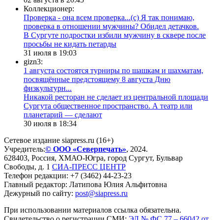
Коллекционер:
Проверка - она всем проверка...(с) Я так понимаю,
проверка в отношении мужчины? Обидел детачков.
В Сургуте подростки избили мужчину в сквере после
просьбы не кидать петарды
31 июля в 19:03
gizn3:
1 августа состоятся турниры по шашкам и шахматам,
посвящённые предстоящему 8 августа Дню
физкультурн...
​Никакой ресторан не сделает из центральной площади
Сургута общественное пространство. А театр или
планетарий — сделают
30 июля в 18:34
Сетевое издание siapress.ru (16+)
Учредитель:
© ООО «Северпечать»
, 2024.
628403
,
Россия
,
ХМАО-Югра
, город
Сургут
,
Бульвар
Свободы, д. 1
СИА-ПРЕСС ЦЕНТР
Телефон редакции:
+7 (3462) 44-23-23
Главный редактор: Латипова Юлия Альфитовна
Дежурный по сайту:
post@siapress.ru
При использовании материалов ссылка обязательна.
Свидетельство о регистрации СМИ:
ЭЛ № ФС 77 – 66042 от