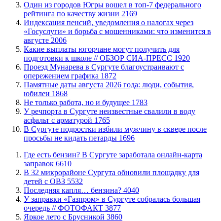
Один из городов Югры вошел в топ-7 федерального
рейтинга по качеству жизни
2169
​Индексация пенсий, уведомления о налогах через
«Госуслуги» и борьба с мошенниками: что изменится в
августе
2006
Какие выплаты югорчане могут получить для
подготовки к школе // ОБЗОР СИА-ПРЕСС
1920
​Проезд Мунарева в Сургуте благоустраивают с
опережением графика
1872
​Памятные даты августа 2026 года: люди, события,
юбилеи
1868
​Не только работа, но и будущее
1783
​У речпорта в Сургуте неизвестные свалили в воду
асфальт с арматурой
1765
В Сургуте подростки избили мужчину в сквере после
просьбы не кидать петарды
1696
​Где есть бензин? В Сургуте заработала онлайн-карта
заправок
6610
В 32 микрорайоне Сургута обновили площадку для
детей с ОВЗ
5532
​Последняя капля… бензина?
4040
​У заправки «Газпром» в Сургуте собралась большая
очередь // ФОТОФАКТ
3877
Яркое лето с Брусникой
3860