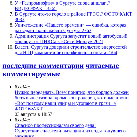
У «Газпромнефти» в Сургуте снова аншлаг //
ВИДЕОФАКТ
3265
​В Сургуте что-то горело в районе ГРЭС // ФОТОФАКТ
3033
​Уничтожение «Нашего времени» — ошибка, которая
разъедает ткань жизни Сургута
2763
​Администрация Сургута запустит новый автобусный
маршрут от ПИКСа к «Сити Моллу»
2621
Власти Сургута доверили строительство энергосетей
для НТЦ компании без профильного опыта
2564
последние комментарии
читаемые
комментируемые
6xz34e:
Нужно переделать. Всем понятно, что бордюр должен
быть выше газона, кроме контролеров, которые пропи...
«Вот поэтому наши улицы и утопают в грязи» //
ФОТОФАКТ
03 августа в 18:57
6xz34e:
Спасибо профессионалам своего дела!
Сургутские спасатели вытащили из воды тонувшего
мужчину