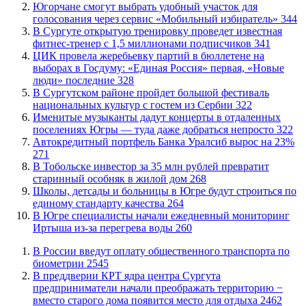
Югорчане смогут выбрать удобный участок для
голосования через сервис «Мобильный избиратель»
344
В Сургуте открытую тренировку проведет известная
фитнес-тренер с 1,5 миллионами подписчиков
341
ЦИК провела жеребьевку партий в бюллетене на
выборах в Госдуму: «Единая Россия» первая, «Новые
люди» последние
328
В Сургутском районе пройдет большой фестиваль
национальных культур с гостем из Сербии
322
Именитые музыканты дадут концерты в отдаленных
поселениях Югры — туда даже добраться непросто
322
​Автокредитный портфель Банка Уралсиб вырос на 23%
271
В Тобольске инвестор за 35 млн рублей превратит
старинный особняк в жилой дом
268
Школы, детсады и больницы в Югре будут строиться по
единому стандарту качества
264
В Югре специалисты начали ежедневный мониторинг
Иртыша из-за перегрева воды
260
В России введут оплату общественного транспорта по
биометрии
2545
​В преддверии КРТ ядра центра Сургута
предприниматели начали преображать территорию −
вместо старого дома появится место для отдыха
2462