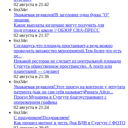
02 августа в 21:42
6xz34e:
Уважаемая редакция!В заголовке одна буква "О"
лишняя.
Какие выплаты югорчане могут получить для
подготовки к школе // ОБЗОР СИА-ПРЕСС
02 августа в 21:37
6xz34e:
Соглашусь,что площадь простаивает,а ведь можно
проводить множество мероприятий.Тем более,что есть
це...
​Никакой ресторан не сделает из центральной площади
Сургута общественное пространство. А театр или
планетарий — сделают
02 августа в 21:36
6xz34e:
Уважаемая редакция!Этот проезд на контроле у депутата
патриота (как он сам себя называет)Рината Айси...
​Проезд Мунарева в Сургуте благоустраивают с
опережением графика
02 августа в 21:24
6xz34e:
С праздником!Поздравляем!
Как прошел митинг в честь Дня ВДВ в Сургуте // ФОТО
02 августа в 20:45