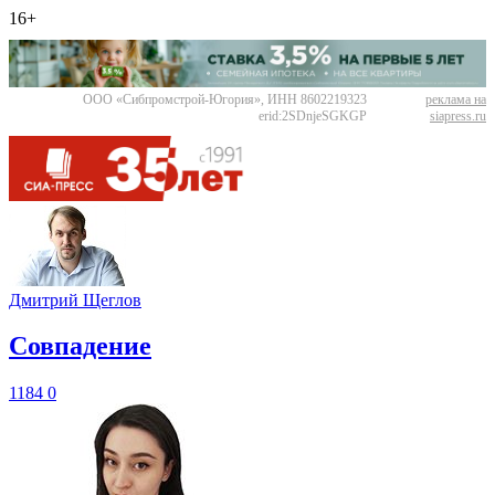
16+
ООО «Сибпромстрой-Югория», ИНН 8602219323
реклама на
erid:2SDnjeSGKGP
siapress.ru
Дмитрий Щеглов
​Совпадение
1184
0