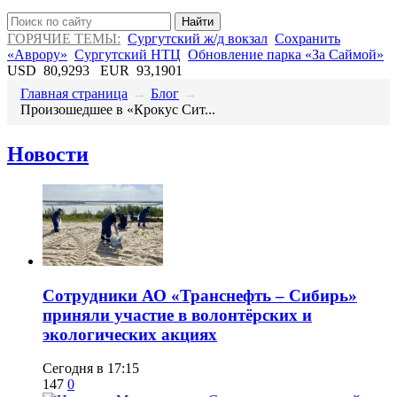
Найти
ГОРЯЧИЕ ТЕМЫ:
Сургутский ж/д вокзал
Сохранить
«Аврору»
Сургутский НТЦ
Обновление парка «За Саймой»
USD
80,9293
EUR
93,1901
Главная страница
→
Блог
→
Произошедшее в «Крокус Сит...
Новости
Сотрудники АО «Транснефть – Сибирь»
приняли участие в волонтёрских и
экологических акциях
Сегодня в 17:15
147
0