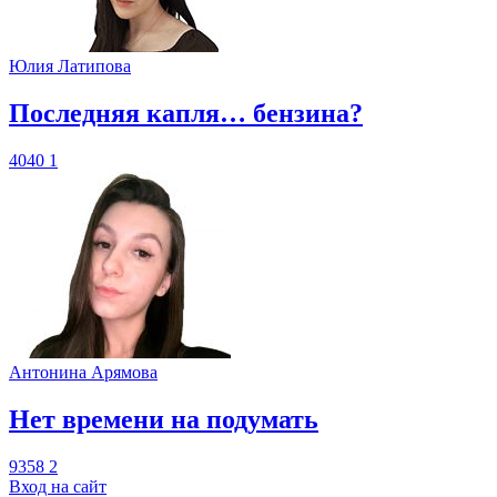
Юлия Латипова
​Последняя капля… бензина?
4040
1
Антонина Арямова
​Нет времени на подумать
9358
2
Вход на сайт