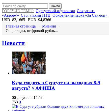
Найти
ГОРЯЧИЕ ТЕМЫ:
Сургутский ж/д вокзал
Сохранить
«Аврору»
Сургутский НТЦ
Обновление парка «За Саймой»
USD
82,1665
EUR
94,8366
Главная страница
→
Мнения
→
​Соцвклады, цифровой рубль...
Новости
​Куда сходить в Сургуте на выходных 8-9
августа? // АФИША
06 августа в 14:42
753
0