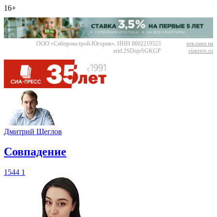
16+
ООО «Сибпромстрой-Югория», ИНН 8602219323
реклама на
erid:2SDnjeSGKGP
siapress.ru
Дмитрий Щеглов
​Совпадение
1544
1