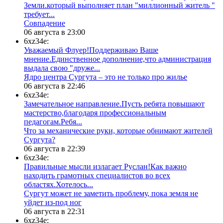
Земли.который выполняет план "миллионный житель "
требует...
​Совпадение
06 августа в 23:00
6xz34e:
Уважаемый Флуер!Поддерживаю Ваше
мнение.Единственное дополнение,что администрация
выдала свою "друже...
​Ядро центра Сургута ‒ это не только про жилье
06 августа в 22:46
6xz34e:
Замечательное направление.Пусть ребята повышают
мастерство,благодаря профессиональным
педагогам.Ребя...
​Что за механические руки, которые обнимают жителей
Сургута?
06 августа в 22:39
6xz34e:
Правильные мысли излагает Руслан!Как важно
находить грамотных специалистов во всех
областях.Хотелось...
Сургут может не заметить проблему, пока земля не
уйдет из-под ног
06 августа в 22:31
6xz34e: