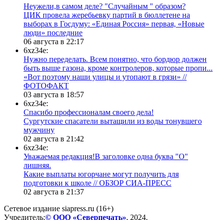
Неужели,в самом деле? "Случайным " образом?
ЦИК провела жеребьевку партий в бюллетене на
выборах в Госдуму: «Единая Россия» первая, «Новые
люди» последние
06 августа в 22:17
6xz34e:
Нужно переделать. Всем понятно, что бордюр должен
быть выше газона, кроме контролеров, которые пропи...
«Вот поэтому наши улицы и утопают в грязи» //
ФОТОФАКТ
03 августа в 18:57
6xz34e:
Спасибо профессионалам своего дела!
Сургутские спасатели вытащили из воды тонувшего
мужчину
02 августа в 21:42
6xz34e:
Уважаемая редакция!В заголовке одна буква "О"
лишняя.
Какие выплаты югорчане могут получить для
подготовки к школе // ОБЗОР СИА-ПРЕСС
02 августа в 21:37
Сетевое издание siapress.ru (16+)
Учредитель:
© ООО «Северпечать»
, 2024.