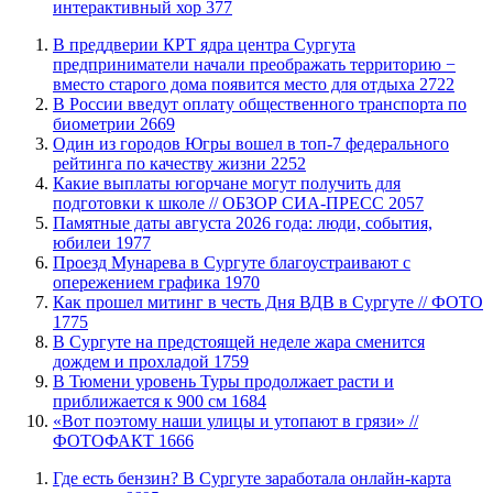
интерактивный хор
377
​В преддверии КРТ ядра центра Сургута
предприниматели начали преображать территорию −
вместо старого дома появится место для отдыха
2722
В России введут оплату общественного транспорта по
биометрии
2669
Один из городов Югры вошел в топ-7 федерального
рейтинга по качеству жизни
2252
Какие выплаты югорчане могут получить для
подготовки к школе // ОБЗОР СИА-ПРЕСС
2057
​Памятные даты августа 2026 года: люди, события,
юбилеи
1977
​Проезд Мунарева в Сургуте благоустраивают с
опережением графика
1970
Как прошел митинг в честь Дня ВДВ в Сургуте // ФОТО
1775
В Сургуте на предстоящей неделе жара сменится
дождем и прохладой
1759
В Тюмени уровень Туры продолжает расти и
приближается к 900 см
1684
«Вот поэтому наши улицы и утопают в грязи» //
ФОТОФАКТ
1666
​Где есть бензин? В Сургуте заработала онлайн-карта