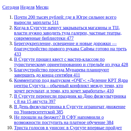
Сегодня
Неделя
Месяц
​Почти 200 тысяч рублей: где в Югре сильнее всего
выросли зарплаты
511
​Когда в Сургуте начнут закрываться магазины и ТЦ,
власти нужно заводить туда галереи, частные театры,
современные библиотеки
477
Берегоукрепление, освещение и новые дорожки —
благоустройство правого рукава Саймы готово на треть
433
В Сургуте прошел квест с мастер-классом по
туристическому ориентированию и стрельбе из лука
428
Благоустройство проезда Мунарева планируют
завершить до конца сентября
411
​Комментатор под выпуском «ОЧГ»: «Деление КРТ Ядра
центра Сургута – обычный конфликт между теми, кто
хочет результат, и теми, кто хочет заработать»
410
​В Сургуте перенесли праздник ко Дню физкультурника
с 8 на 15 августа
397
​В День физкультурника в Сургуте ограничат движение
по Университетской
385
Не прошли на бюджет? В СФУ напомнили о
возможности поступить на платное обучение
384
​Триста голосов в унисон: в Сургуте впервые пройдет