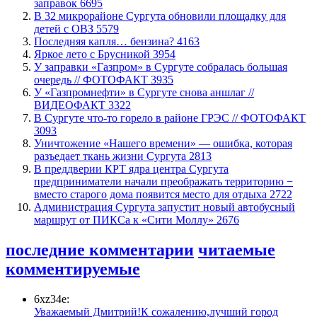
заправок
6695
В 32 микрорайоне Сургута обновили площадку для
детей с ОВЗ
5579
​Последняя капля… бензина?
4163
Яркое лето с Брусникой
3954
​У заправки «Газпром» в Сургуте собралась большая
очередь // ФОТОФАКТ
3935
У «Газпромнефти» в Сургуте снова аншлаг //
ВИДЕОФАКТ
3322
​В Сургуте что-то горело в районе ГРЭС // ФОТОФАКТ
3093
​Уничтожение «Нашего времени» — ошибка, которая
разъедает ткань жизни Сургута
2813
​В преддверии КРТ ядра центра Сургута
предприниматели начали преображать территорию −
вместо старого дома появится место для отдыха
2722
​Администрация Сургута запустит новый автобусный
маршрут от ПИКСа к «Сити Моллу»
2676
последние комментарии
читаемые
комментируемые
6xz34e:
Уважаемый Дмитрий!К сожалению,лучший город