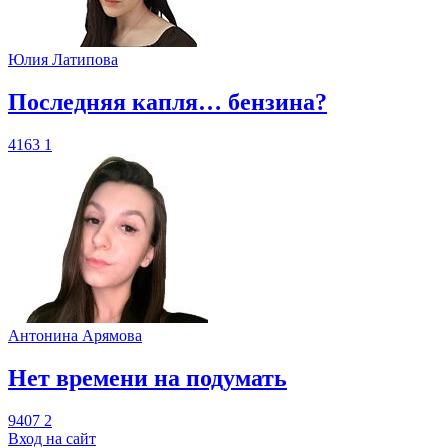
Юлия Латипова
​Последняя капля… бензина?
4163
1
Антонина Арямова
​Нет времени на подумать
9407
2
Вход на сайт