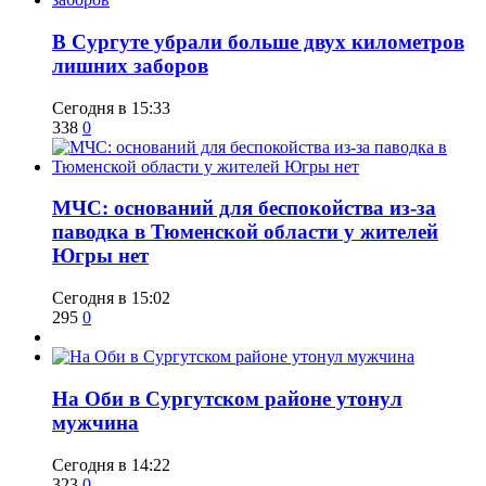
​В Сургуте убрали больше двух километров
лишних заборов
Сегодня в 15:33
338
0
​МЧС: оснований для беспокойства из-за
паводка в Тюменской области у жителей
Югры нет
Сегодня в 15:02
295
0
​На Оби в Сургутском районе утонул
мужчина
Сегодня в 14:22
323
0