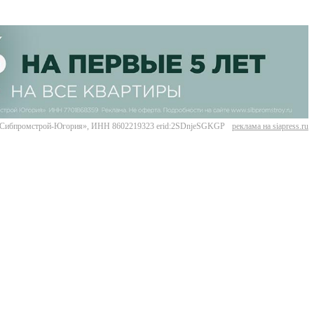
Сибпромстрой-Югория», ИНН 8602219323 erid:2SDnjeSGKGP
реклама на siapress.ru