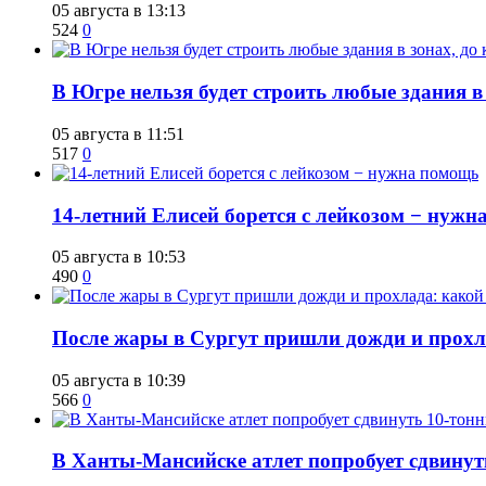
05 августа в 13:13
524
0
В Югре нельзя будет строить любые здания в
05 августа в 11:51
517
0
14-летний Елисей борется с лейкозом − нуж
05 августа в 10:53
490
0
​После жары в Сургут пришли дожди и прохла
05 августа в 10:39
566
0
​В Ханты-Мансийске атлет попробует сдвину