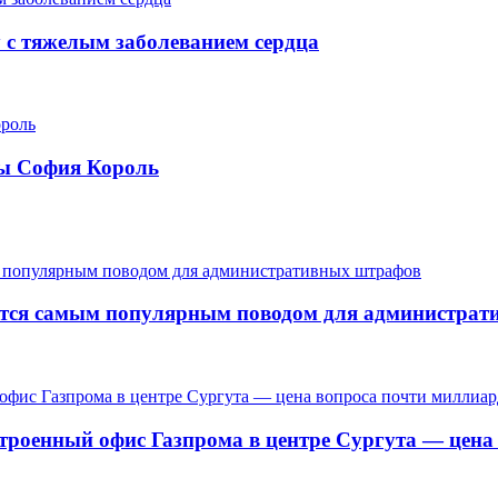
у с тяжелым заболеванием сердца
ры София Король
ается самым популярным поводом для администра
троенный офис Газпрома в центре Сургута — цена