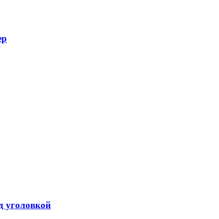
ер
од уголовкой