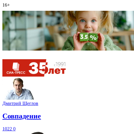
16+
Дмитрий Щеглов
​Совпадение
1022
0