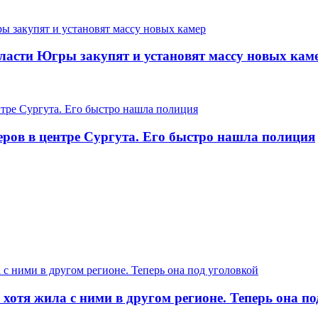
ласти Югры закупят и установят массу новых кам
еров в центре Сургута. Его быстро нашла полиция
хотя жила с ними в другом регионе. Теперь она п