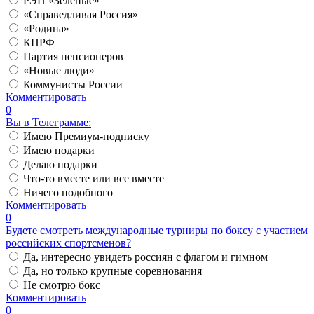
РЭП «Зеленые»
«Справедливая Россия»
«Родина»
КПРФ
Партия пенсионеров
«Новые люди»
Коммунисты России
Комментировать
0
Вы в Телеграмме:
Имею Премиум-подписку
Имею подарки
Делаю подарки
Что-то вместе или все вместе
Ничего подобного
Комментировать
0
Будете смотреть международные турниры по боксу с участием
российских спортсменов?
Да, интересно увидеть россиян с флагом и гимном
Да, но только крупные соревнования
Не смотрю бокс
Комментировать
0