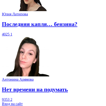
Юлия Латипова
​Последняя капля… бензина?
4025
1
Антонина Арямова
​Нет времени на подумать
9353
2
Вход на сайт