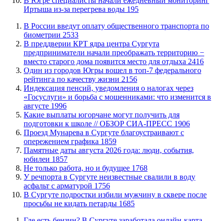
В Югре специалисты начали ежедневный мониторинг
Иртыша из-за перегрева воды
195
В России введут оплату общественного транспорта по
биометрии
2533
​В преддверии КРТ ядра центра Сургута
предприниматели начали преображать территорию −
вместо старого дома появится место для отдыха
2416
Один из городов Югры вошел в топ-7 федерального
рейтинга по качеству жизни
2156
​Индексация пенсий, уведомления о налогах через
«Госуслуги» и борьба с мошенниками: что изменится в
августе
1996
Какие выплаты югорчане могут получить для
подготовки к школе // ОБЗОР СИА-ПРЕСС
1906
​Проезд Мунарева в Сургуте благоустраивают с
опережением графика
1859
​Памятные даты августа 2026 года: люди, события,
юбилеи
1857
​Не только работа, но и будущее
1768
​У речпорта в Сургуте неизвестные свалили в воду
асфальт с арматурой
1756
В Сургуте подростки избили мужчину в сквере после
просьбы не кидать петарды
1685
​Где есть бензин? В Сургуте заработала онлайн-карта