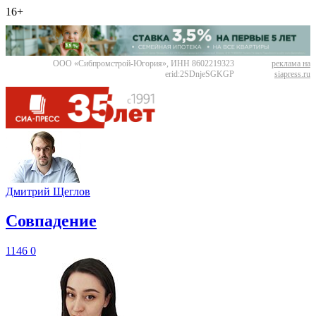
16+
ООО «Сибпромстрой-Югория», ИНН 8602219323
реклама на
erid:2SDnjeSGKGP
siapress.ru
Дмитрий Щеглов
​Совпадение
1146
0