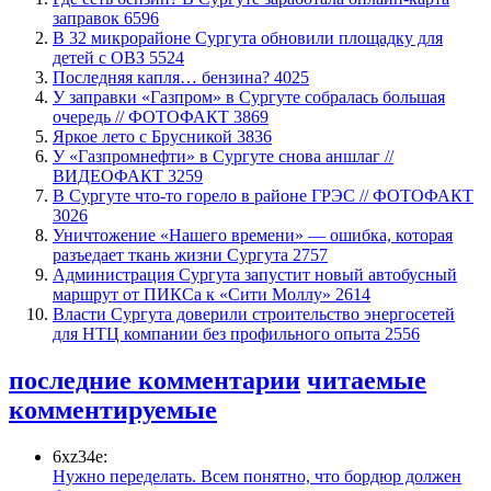
заправок
6596
В 32 микрорайоне Сургута обновили площадку для
детей с ОВЗ
5524
​Последняя капля… бензина?
4025
​У заправки «Газпром» в Сургуте собралась большая
очередь // ФОТОФАКТ
3869
Яркое лето с Брусникой
3836
У «Газпромнефти» в Сургуте снова аншлаг //
ВИДЕОФАКТ
3259
​В Сургуте что-то горело в районе ГРЭС // ФОТОФАКТ
3026
​Уничтожение «Нашего времени» — ошибка, которая
разъедает ткань жизни Сургута
2757
​Администрация Сургута запустит новый автобусный
маршрут от ПИКСа к «Сити Моллу»
2614
Власти Сургута доверили строительство энергосетей
для НТЦ компании без профильного опыта
2556
последние комментарии
читаемые
комментируемые
6xz34e:
Нужно переделать. Всем понятно, что бордюр должен