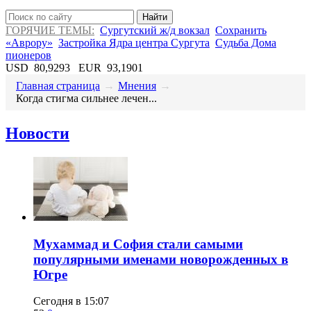
Найти
ГОРЯЧИЕ ТЕМЫ:
Сургутский ж/д вокзал
Сохранить
«Аврору»
Застройка Ядра центра Сургута
Судьба Дома
пионеров
USD
80,9293
EUR
93,1901
Главная страница
→
Мнения
→
Когда стигма сильнее лечен...
Новости
​Мухаммад и София стали самыми
популярными именами новорожденных в
Югре
Сегодня в 15:07