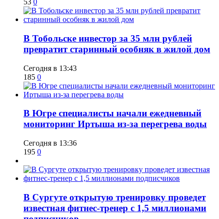
53
0
В Тобольске инвестор за 35 млн рублей
превратит старинный особняк в жилой дом
Сегодня в 13:43
185
0
В Югре специалисты начали ежедневный
мониторинг Иртыша из-за перегрева воды
Сегодня в 13:36
195
0
В Сургуте открытую тренировку проведет
известная фитнес-тренер с 1,5 миллионами
подписчиков