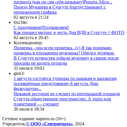
патриота (как он сам себя называет)Рината Айси...
​Проезд Мунарева в Сургуте благоустраивают с
опережением графика
02 августа в 21:24
6xz34e:
С праздником!Поздравляем!
Как прошел митинг в честь Дня ВДВ в Сургуте // ФОТО
02 августа в 20:45
Коллекционер:
Проверка - она всем проверка...(с) Я так понимаю,
проверка в отношении мужчины? Обидел детачков.
В Сургуте подростки избили мужчину в сквере после
просьбы не кидать петарды
31 июля в 19:03
gizn3:
1 августа состоятся турниры по шашкам и шахматам,
посвящённые предстоящему 8 августа Дню
физкультурн...
​Никакой ресторан не сделает из центральной площади
Сургута общественное пространство. А театр или
планетарий — сделают
30 июля в 18:34
Сетевое издание siapress.ru (16+)
Учредитель:
© ООО «Северпечать»
, 2024.