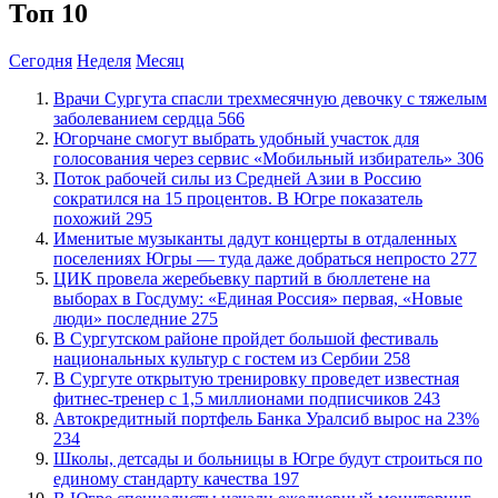
Топ 10
Сегодня
Неделя
Месяц
​Врачи Сургута спасли трехмесячную девочку с тяжелым
заболеванием сердца
566
Югорчане смогут выбрать удобный участок для
голосования через сервис «Мобильный избиратель»
306
Поток рабочей силы из Средней Азии в Россию
сократился на 15 процентов. В Югре показатель
похожий
295
Именитые музыканты дадут концерты в отдаленных
поселениях Югры — туда даже добраться непросто
277
ЦИК провела жеребьевку партий в бюллетене на
выборах в Госдуму: «Единая Россия» первая, «Новые
люди» последние
275
В Сургутском районе пройдет большой фестиваль
национальных культур с гостем из Сербии
258
В Сургуте открытую тренировку проведет известная
фитнес-тренер с 1,5 миллионами подписчиков
243
​Автокредитный портфель Банка Уралсиб вырос на 23%
234
Школы, детсады и больницы в Югре будут строиться по
единому стандарту качества
197