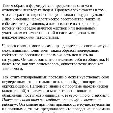
Таким образом формируется определенная стигма в
отношении некоторых людей. Проблема заключается в том,
что с возрастом закрепленные установки никуда не уходят.
Лицо, имеющее наркологическое расстройство, также не
избегает этих установок, а даже сильнее их закрепляет,
потому что нередко является жертвой или невольным
участником взаимоотношений в системе с развитыми
наркологическими патологиями.
Человек с зависимостью сам оправдывает свое состояние уже
сложившимися понятиями, таким образом подчеркивая
собственное бессилие и невозможность повлиять на
ситуацию. Он самостоятельно вычленяет себя из общества. И
более того, как уже описывалось, общество тоже изгоняет
зависимого.
Так, стигматизированный постоянно может чувствовать себя
неуверенным относительно того, как он будет воспринят
окружающими. Например, знание о проблеме наркотической
(алкогольной) зависимости может главенствовать в
объяснении поступков индивида:
«Не верю, что она заболела.
Наверное, снова пила в выходные и поэтому не вышла на
работу»
. Остальные причины признаются несуществующими
и неважными, стигма предполагает, что поведение наркомана